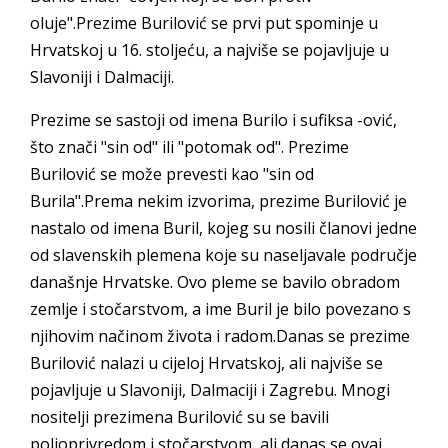
oluje".Prezime Burilović se prvi put spominje u
Hrvatskoj u 16. stoljeću, a najviše se pojavljuje u
Slavoniji i Dalmaciji.
Prezime se sastoji od imena Burilo i sufiksa -ović,
što znači "sin od" ili "potomak od". Prezime
Burilović se može prevesti kao "sin od
Burila".Prema nekim izvorima, prezime Burilović je
nastalo od imena Buril, kojeg su nosili članovi jedne
od slavenskih plemena koje su naseljavale područje
današnje Hrvatske. Ovo pleme se bavilo obradom
zemlje i stočarstvom, a ime Buril je bilo povezano s
njihovim načinom života i radom.Danas se prezime
Burilović nalazi u cijeloj Hrvatskoj, ali najviše se
pojavljuje u Slavoniji, Dalmaciji i Zagrebu. Mnogi
nositelji prezimena Burilović su se bavili
poljoprivredom i stočarstvom, ali danas se ovaj