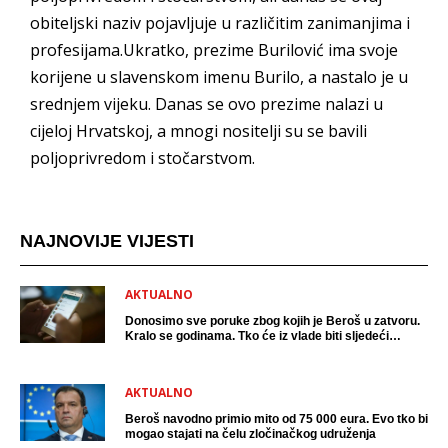
obiteljski naziv pojavljuje u različitim zanimanjima i
profesijama.Ukratko, prezime Burilović ima svoje
korijene u slavenskom imenu Burilo, a nastalo je u
srednjem vijeku. Danas se ovo prezime nalazi u
cijeloj Hrvatskoj, a mnogi nositelji su se bavili
poljoprivredom i stočarstvom.
NAJNOVIJE VIJESTI
AKTUALNO
Donosimo sve poruke zbog kojih je Beroš u zatvoru.
Kralo se godinama. Tko će iz vlade biti sljedeći
uhićen?
AKTUALNO
Beroš navodno primio mito od 75 000 eura. Evo tko bi
mogao stajati na čelu zločinačkog udruženja