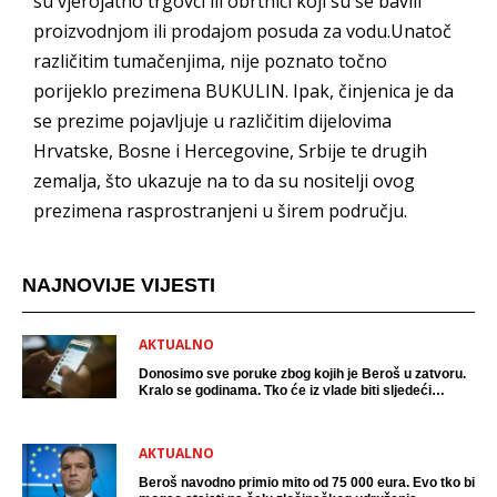
su vjerojatno trgovci ili obrtnici koji su se bavili
proizvodnjom ili prodajom posuda za vodu.Unatoč
različitim tumačenjima, nije poznato točno
porijeklo prezimena BUKULIN. Ipak, činjenica je da
se prezime pojavljuje u različitim dijelovima
Hrvatske, Bosne i Hercegovine, Srbije te drugih
zemalja, što ukazuje na to da su nositelji ovog
prezimena rasprostranjeni u širem području.
NAJNOVIJE VIJESTI
AKTUALNO
Donosimo sve poruke zbog kojih je Beroš u zatvoru.
Kralo se godinama. Tko će iz vlade biti sljedeći
uhićen?
AKTUALNO
Beroš navodno primio mito od 75 000 eura. Evo tko bi