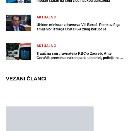
mogao stajati na čelu zločinačkog udruženja
AKTUALNO
Uhićen ministar zdravstva Vili Beroš, Plenković ga
smijenio: Istraga USKOK-a zbog korupcije
AKTUALNO
Tragična smrt ravnatelja KBC-a Zagreb: Ante
Ćorušić preminuo nakon pada u bolnici, policija na
mjestu događaja
VEZANI ČLANCI