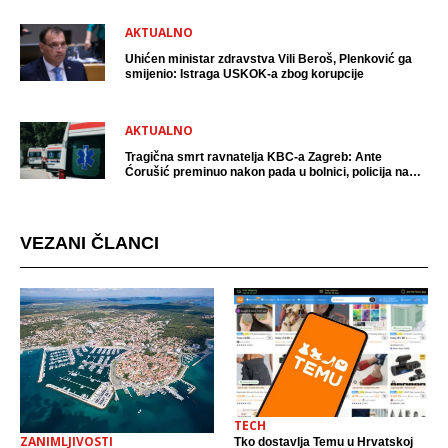
AKTUALNO
Uhićen ministar zdravstva Vili Beroš, Plenković ga
smijenio: Istraga USKOK-a zbog korupcije
AKTUALNO
Tragična smrt ravnatelja KBC-a Zagreb: Ante
Ćorušić preminuo nakon pada u bolnici, policija na
mjestu događaja
VEZANI ČLANCI
TECH
ZANIMLJIVOSTI
Tko dostavlja Temu u Hrvatskoj