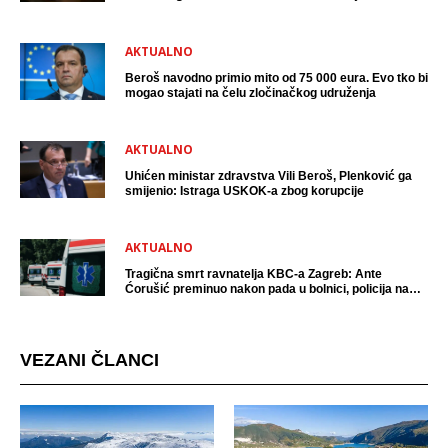
uhićen?
AKTUALNO
Beroš navodno primio mito od 75 000 eura. Evo tko bi
mogao stajati na čelu zločinačkog udruženja
AKTUALNO
Uhićen ministar zdravstva Vili Beroš, Plenković ga
smijenio: Istraga USKOK-a zbog korupcije
AKTUALNO
Tragična smrt ravnatelja KBC-a Zagreb: Ante
Ćorušić preminuo nakon pada u bolnici, policija na
mjestu događaja
VEZANI ČLANCI