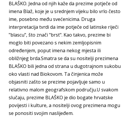
BLAŠKO. Jedna od njih kaže da prezime potječe od
imena Blaž, koje je u srednjem vijeku bilo vrlo često
ime, posebno među svećenicima. Druga
interpretacija tvrdi da ime potječe od latinske riječi
"blascu", što znači "brst". Kao takvo, prezime bi
moglo biti povezano s nekim zemljopisnim
određenjem, poput imena nekog mjesta ili
obližnjeg brda.Smatra se da su nositelji prezimena
BLAŠKO bili jedna od strana u dugotrajnom sukobu
oko vlasti nad Biokovom. Ta činjenica može
objasniti zašto se prezime pojavljuje samo u
relativno malom geografskom području.U svakom
slučaju, prezime BLAŠKO je dio bogate hrvatske
povijesti i kulture, a nositelji ovog prezimena mogu
se ponositi svojim naslijeđem.