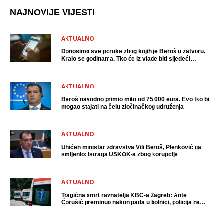
NAJNOVIJE VIJESTI
AKTUALNO
Donosimo sve poruke zbog kojih je Beroš u zatvoru.
Kralo se godinama. Tko će iz vlade biti sljedeći
uhićen?
AKTUALNO
Beroš navodno primio mito od 75 000 eura. Evo tko bi
mogao stajati na čelu zločinačkog udruženja
AKTUALNO
Uhićen ministar zdravstva Vili Beroš, Plenković ga
smijenio: Istraga USKOK-a zbog korupcije
AKTUALNO
Tragična smrt ravnatelja KBC-a Zagreb: Ante
Ćorušić preminuo nakon pada u bolnici, policija na
mjestu događaja