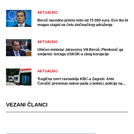
uhićen?
AKTUALNO
Beroš navodno primio mito od 75 000 eura. Evo tko bi
mogao stajati na čelu zločinačkog udruženja
AKTUALNO
Uhićen ministar zdravstva Vili Beroš, Plenković ga
smijenio: Istraga USKOK-a zbog korupcije
AKTUALNO
Tragična smrt ravnatelja KBC-a Zagreb: Ante
Ćorušić preminuo nakon pada u bolnici, policija na
mjestu događaja
VEZANI ČLANCI