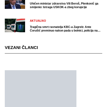
Uhićen ministar zdravstva Vili Beroš, Plenković ga
smijenio: Istraga USKOK-a zbog korupcije
AKTUALNO
Tragična smrt ravnatelja KBC-a Zagreb: Ante
Ćorušić preminuo nakon pada u bolnici, policija na
mjestu događaja
VEZANI ČLANCI