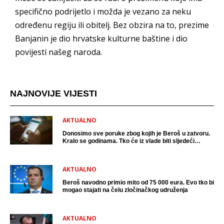
specifično podrijetlo i možda je vezano za neku
određenu regiju ili obitelj. Bez obzira na to, prezime
Banjanin je dio hrvatske kulturne baštine i dio
povijesti našeg naroda.
NAJNOVIJE VIJESTI
AKTUALNO
Donosimo sve poruke zbog kojih je Beroš u zatvoru.
Kralo se godinama. Tko će iz vlade biti sljedeći
uhićen?
AKTUALNO
Beroš navodno primio mito od 75 000 eura. Evo tko bi
mogao stajati na čelu zločinačkog udruženja
AKTUALNO