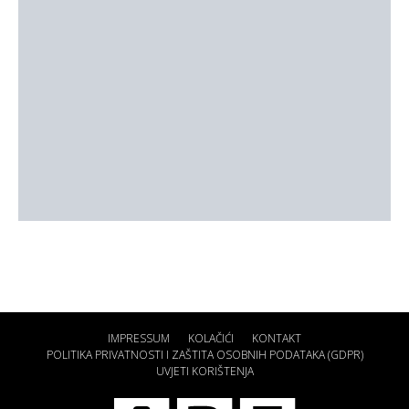
IMPRESSUM
KOLAČIĆI
KONTAKT
POLITIKA PRIVATNOSTI I ZAŠTITA OSOBNIH PODATAKA (GDPR)
UVJETI KORIŠTENJA