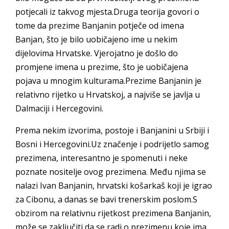
potjecali iz takvog mjesta.Druga teorija govori o
tome da prezime Banjanin potječe od imena
Banjan, što je bilo uobičajeno ime u nekim
dijelovima Hrvatske. Vjerojatno je došlo do
promjene imena u prezime, što je uobičajena
pojava u mnogim kulturama.Prezime Banjanin je
relativno rijetko u Hrvatskoj, a najviše se javlja u
Dalmaciji i Hercegovini.
Prema nekim izvorima, postoje i Banjanini u Srbiji i
Bosni i Hercegovini.Uz značenje i podrijetlo samog
prezimena, interesantno je spomenuti i neke
poznate nositelje ovog prezimena. Među njima se
nalazi Ivan Banjanin, hrvatski košarkaš koji je igrao
za Cibonu, a danas se bavi trenerskim poslom.S
obzirom na relativnu rijetkost prezimena Banjanin,
može se zaključiti da se radi o prezimenu koje ima