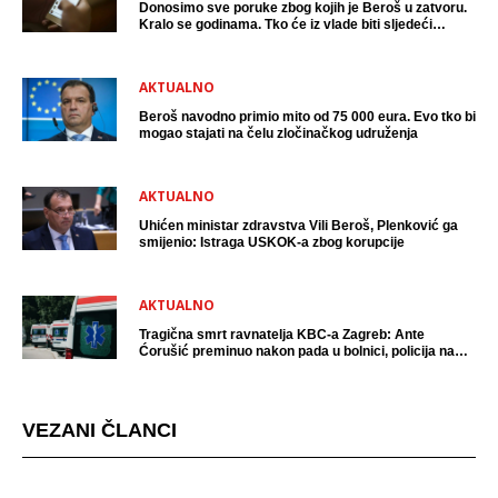
Donosimo sve poruke zbog kojih je Beroš u zatvoru.
Kralo se godinama. Tko će iz vlade biti sljedeći
uhićen?
AKTUALNO
Beroš navodno primio mito od 75 000 eura. Evo tko bi
mogao stajati na čelu zločinačkog udruženja
AKTUALNO
Uhićen ministar zdravstva Vili Beroš, Plenković ga
smijenio: Istraga USKOK-a zbog korupcije
AKTUALNO
Tragična smrt ravnatelja KBC-a Zagreb: Ante
Ćorušić preminuo nakon pada u bolnici, policija na
mjestu događaja
VEZANI ČLANCI