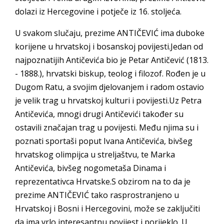
dolazi iz Hercegovine i potječe iz 16. stoljeća.
U svakom slučaju, prezime ANTIČEVIĆ ima duboke
korijene u hrvatskoj i bosanskoj povijesti.Jedan od
najpoznatijih Antičevića bio je Petar Antičević (1813.
- 1888.), hrvatski biskup, teolog i filozof. Rođen je u
Dugom Ratu, a svojim djelovanjem i radom ostavio
je velik trag u hrvatskoj kulturi i povijesti.Uz Petra
Antičevića, mnogi drugi Antičevići također su
ostavili značajan trag u povijesti. Među njima su i
poznati sportaši poput Ivana Antičevića, bivšeg
hrvatskog olimpijca u streljaštvu, te Marka
Antičevića, bivšeg nogometaša Dinama i
reprezentativca Hrvatske.S obzirom na to da je
prezime ANTIČEVIĆ tako rasprostranjeno u
Hrvatskoj i Bosni i Hercegovini, može se zaključiti
da ima vrlo interesantnu povijest i porijeklo. U