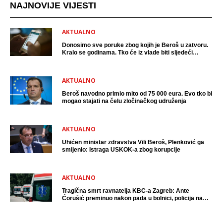
NAJNOVIJE VIJESTI
AKTUALNO
Donosimo sve poruke zbog kojih je Beroš u zatvoru.
Kralo se godinama. Tko će iz vlade biti sljedeći
uhićen?
AKTUALNO
Beroš navodno primio mito od 75 000 eura. Evo tko bi
mogao stajati na čelu zločinačkog udruženja
AKTUALNO
Uhićen ministar zdravstva Vili Beroš, Plenković ga
smijenio: Istraga USKOK-a zbog korupcije
AKTUALNO
Tragična smrt ravnatelja KBC-a Zagreb: Ante
Ćorušić preminuo nakon pada u bolnici, policija na
mjestu događaja