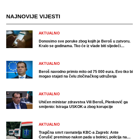
NAJNOVIJE VIJESTI
AKTUALNO
Donosimo sve poruke zbog kojih je Beroš u zatvoru.
Kralo se godinama. Tko će iz vlade biti sljedeći
uhićen?
AKTUALNO
Beroš navodno primio mito od 75 000 eura. Evo tko bi
mogao stajati na čelu zločinačkog udruženja
AKTUALNO
Uhićen ministar zdravstva Vili Beroš, Plenković ga
smijenio: Istraga USKOK-a zbog korupcije
AKTUALNO
Tragična smrt ravnatelja KBC-a Zagreb: Ante
Ćorušić preminuo nakon pada u bolnici, policija na