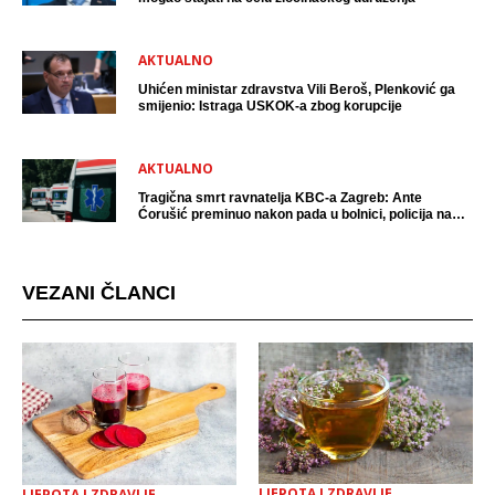
AKTUALNO
Uhićen ministar zdravstva Vili Beroš, Plenković ga
smijenio: Istraga USKOK-a zbog korupcije
AKTUALNO
Tragična smrt ravnatelja KBC-a Zagreb: Ante
Ćorušić preminuo nakon pada u bolnici, policija na
mjestu događaja
VEZANI ČLANCI
LJEPOTA I ZDRAVLJE
LJEPOTA I ZDRAVLJE