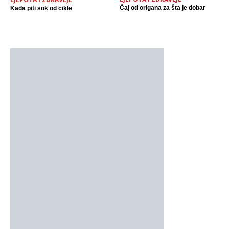
Čaj od origana za šta je dobar
Kada piti sok od cikle