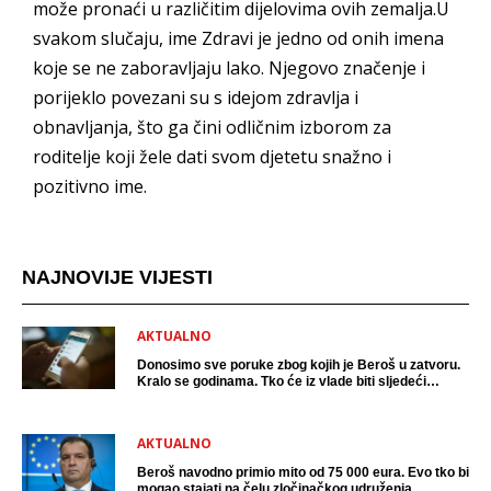
može pronaći u različitim dijelovima ovih zemalja.U
svakom slučaju, ime Zdravi je jedno od onih imena
koje se ne zaboravljaju lako. Njegovo značenje i
porijeklo povezani su s idejom zdravlja i
obnavljanja, što ga čini odličnim izborom za
roditelje koji žele dati svom djetetu snažno i
pozitivno ime.
NAJNOVIJE VIJESTI
AKTUALNO
Donosimo sve poruke zbog kojih je Beroš u zatvoru.
Kralo se godinama. Tko će iz vlade biti sljedeći
uhićen?
AKTUALNO
Beroš navodno primio mito od 75 000 eura. Evo tko bi
mogao stajati na čelu zločinačkog udruženja