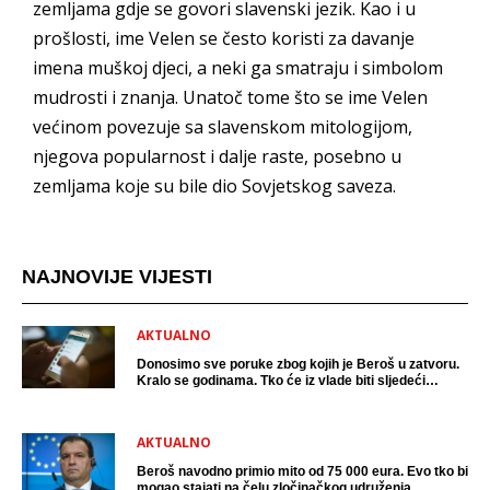
zemljama gdje se govori slavenski jezik. Kao i u
prošlosti, ime Velen se često koristi za davanje
imena muškoj djeci, a neki ga smatraju i simbolom
mudrosti i znanja. Unatoč tome što se ime Velen
većinom povezuje sa slavenskom mitologijom,
njegova popularnost i dalje raste, posebno u
zemljama koje su bile dio Sovjetskog saveza.
NAJNOVIJE VIJESTI
AKTUALNO
Donosimo sve poruke zbog kojih je Beroš u zatvoru.
Kralo se godinama. Tko će iz vlade biti sljedeći
uhićen?
AKTUALNO
Beroš navodno primio mito od 75 000 eura. Evo tko bi
mogao stajati na čelu zločinačkog udruženja