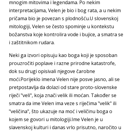
mnogim mitovima i legendama. Po nekim
interpretacijama, Velen je bio i bog rata, a u nekim
pričama bio je povezan s plodnošću.U slovenskoj
mitologiji, Velen se često spominje u kontekstu
božanstva koje kontrolira vode i bujice, a smatra se
i zaštitnikom rudara.
Neki ga izvori opisuju kao boga koji je sposoban
prouzročiti poplave i razne prirodne katastrofe,
dok su drugi opisivali njegove čarobne
moći.Porijeklo imena Velen nije posve jasno, ali se
pretpostavlja da dolazi od stare proto-slovenske
riječi "veli", koja znači velik ili moćan. Također se
smatra da ime Velen ima veze s riječima "velik" ili
"veličina", što ukazuje na moć i veličinu boga o
kojem se govori u mitologiji.Ime Velen je u
slavenskoj kulturi i danas vrlo prisutno, naročito u