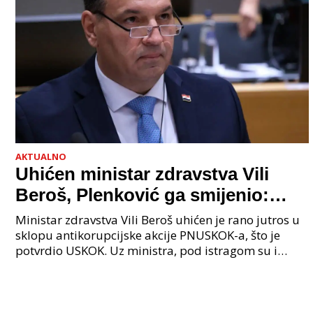
AKTUALNO
Uhićen ministar zdravstva Vili
Beroš, Plenković ga smijenio:
Istraga USKOK-a zbog korupcije
Ministar zdravstva Vili Beroš uhićen je rano jutros u
sklopu antikorupcijske akcije PNUSKOK-a, što je
potvrdio USKOK. Uz ministra, pod istragom su i
nekoliko visokopozicioniranih liječnika, uključujuć