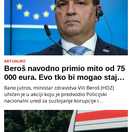
AKTUALNO
Beroš navodno primio mito od 75
000 eura. Evo tko bi mogao stajati
na čelu zločinačkog udruženja
Rano jutros, ministar zdravstva Vili Beroš (HDZ)
uhićen je u akciji koju je predvodio Policijski
nacionalni ured za suzbijanje korupcije i
organiziranog kriminaliteta (PNUSKOK). Prema
priopćenju USKOK