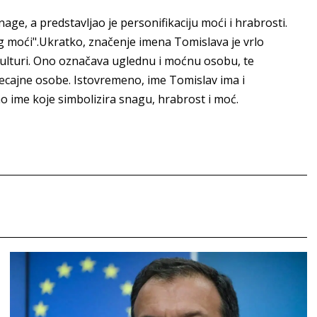
nage, a predstavljao je personifikaciju moći i hrabrosti.
g moći".Ukratko, značenje imena Tomislava je vrlo
 kulturi. Ono označava uglednu i moćnu osobu, te
utjecajne osobe. Istovremeno, ime Tomislav ima i
o ime koje simbolizira snagu, hrabrost i moć.