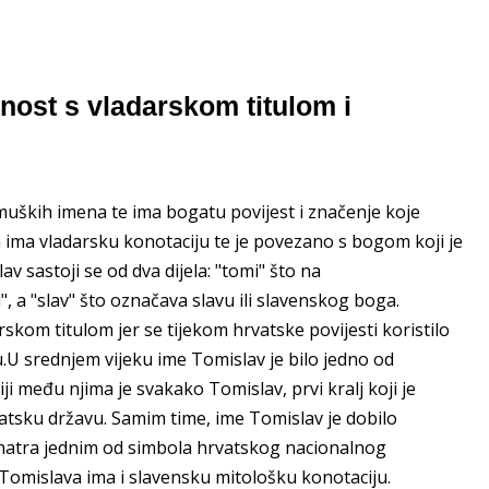
ost s vladarskom titulom i
muških imena te ima bogatu povijest i značenje koje
a ima vladarsku konotaciju te je povezano s bogom koji je
v sastoji se od dva dijela: "tomi" što na
i", a "slav" što označava slavu ili slavenskog boga.
kom titulom jer se tijekom hrvatske povijesti koristilo
u.U srednjem vijeku ime Tomislav je bilo jedno od
ji među njima je svakako Tomislav, prvi kralj koji je
vatsku državu. Samim time, ime Tomislav je dobilo
smatra jednim od simbola hrvatskog nacionalnog
Tomislava ima i slavensku mitološku konotaciju.