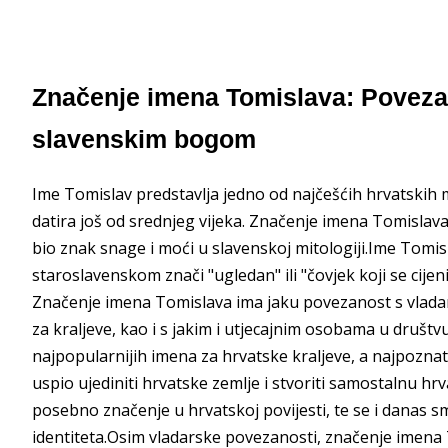
Značenje imena Tomislava: Povezan
slavenskim bogom
Ime Tomislav predstavlja jedno od najčešćih hrvatskih 
datira još od srednjeg vijeka. Značenje imena Tomislav
bio znak snage i moći u slavenskoj mitologiji.Ime Tomisla
staroslavenskom znači "ugledan" ili "čovjek koji se cijen
Značenje imena Tomislava ima jaku povezanost s vladars
za kraljeve, kao i s jakim i utjecajnim osobama u društv
najpopularnijih imena za hrvatske kraljeve, a najpoznati
uspio ujediniti hrvatske zemlje i stvoriti samostalnu hr
posebno značenje u hrvatskoj povijesti, te se i danas 
identiteta.Osim vladarske povezanosti, značenje imena 