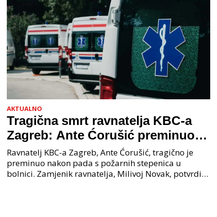
AKTUALNO
Tragična smrt ravnatelja KBC-a
Zagreb: Ante Ćorušić preminuo
nakon pada u bolnici, policija na
Ravnatelj KBC-a Zagreb, Ante Ćorušić, tragično je
mjestu događaja
preminuo nakon pada s požarnih stepenica u
bolnici. Zamjenik ravnatelja, Milivoj Novak, potvrdio
je tužnu vijest o smrti svog kolege. Ministar zdravs