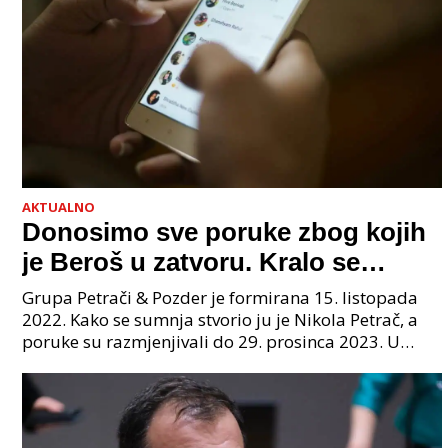
AKTUALNO
Donosimo sve poruke zbog kojih
je Beroš u zatvoru. Kralo se
godinama. Tko će iz vlade biti
Grupa Petrači & Pozder je formirana 15. listopada
sljedeći uhićen?
2022. Kako se sumnja stvorio ju je Nikola Petrač, a
poruke su razmjenjivali do 29. prosinca 2023. U
grupi je bilo 4 osobe: jedan je bio "Tata", drugi