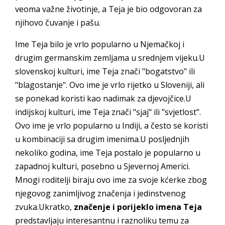
veoma važne životinje, a Teja je bio odgovoran za
njihovo čuvanje i pašu.
Ime Teja bilo je vrlo popularno u Njemačkoj i
drugim germanskim zemljama u srednjem vijeku.U
slovenskoj kulturi, ime Teja znači "bogatstvo" ili
"blagostanje". Ovo ime je vrlo rijetko u Sloveniji, ali
se ponekad koristi kao nadimak za djevojčice.U
indijskoj kulturi, ime Teja znači "sjaj" ili "svjetlost".
Ovo ime je vrlo popularno u Indiji, a često se koristi
u kombinaciji sa drugim imenima.U posljednjih
nekoliko godina, ime Teja postalo je popularno u
zapadnoj kulturi, posebno u Sjevernoj Americi.
Mnogi roditelji biraju ovo ime za svoje kćerke zbog
njegovog zanimljivog značenja i jedinstvenog
zvuka.Ukratko,
značenje i porijeklo imena Teja
predstavljaju interesantnu i raznoliku temu za