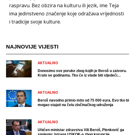
raspravu. Bez obzira na kulturu ili jezik, ime Teja
ima jedinstveno značenje koje odražava vrijednosti
i tradicije svoje kulture.
NAJNOVIJE VIJESTI
AKTUALNO
Donosimo sve poruke zbog kojih je Beroš u zatvoru.
Kralo se godinama. Tko će iz vlade biti sljedeći
uhićen?
AKTUALNO
Beroš navodno primio mito od 75 000 eura. Evo tko bi
mogao stajati na čelu zločinačkog udruženja
AKTUALNO
Uhićen ministar zdravstva Vili Beroš, Plenković ga
smijenio: Istraga USKOK-a zbog korupcije