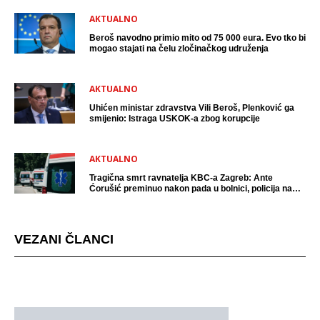
AKTUALNO
Beroš navodno primio mito od 75 000 eura. Evo tko bi
mogao stajati na čelu zločinačkog udruženja
AKTUALNO
Uhićen ministar zdravstva Vili Beroš, Plenković ga
smijenio: Istraga USKOK-a zbog korupcije
AKTUALNO
Tragična smrt ravnatelja KBC-a Zagreb: Ante
Ćorušić preminuo nakon pada u bolnici, policija na
mjestu događaja
VEZANI ČLANCI