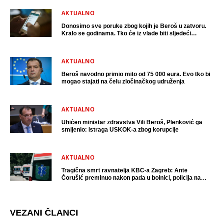
AKTUALNO
Donosimo sve poruke zbog kojih je Beroš u zatvoru.
Kralo se godinama. Tko će iz vlade biti sljedeći
uhićen?
AKTUALNO
Beroš navodno primio mito od 75 000 eura. Evo tko bi
mogao stajati na čelu zločinačkog udruženja
AKTUALNO
Uhićen ministar zdravstva Vili Beroš, Plenković ga
smijenio: Istraga USKOK-a zbog korupcije
AKTUALNO
Tragična smrt ravnatelja KBC-a Zagreb: Ante
Ćorušić preminuo nakon pada u bolnici, policija na
mjestu događaja
VEZANI ČLANCI