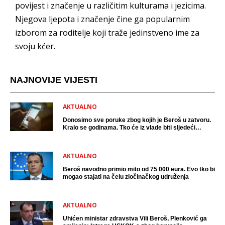
povijest i značenje u različitim kulturama i jezicima.
Njegova ljepota i značenje čine ga popularnim
izborom za roditelje koji traže jedinstveno ime za
svoju kćer.
NAJNOVIJE VIJESTI
AKTUALNO
Donosimo sve poruke zbog kojih je Beroš u zatvoru.
Kralo se godinama. Tko će iz vlade biti sljedeći
uhićen?
AKTUALNO
Beroš navodno primio mito od 75 000 eura. Evo tko bi
mogao stajati na čelu zločinačkog udruženja
AKTUALNO
Uhićen ministar zdravstva Vili Beroš, Plenković ga