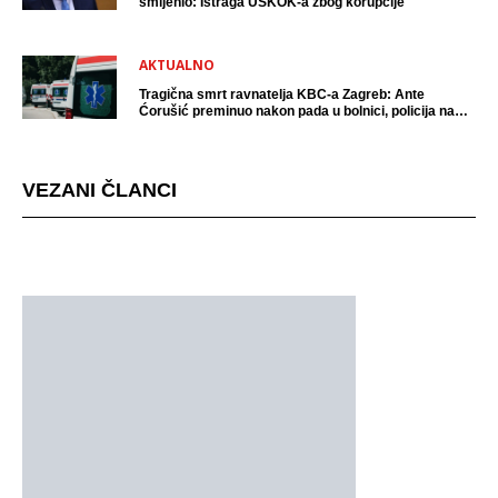
smijenio: Istraga USKOK-a zbog korupcije
AKTUALNO
Tragična smrt ravnatelja KBC-a Zagreb: Ante
Ćorušić preminuo nakon pada u bolnici, policija na
mjestu događaja
VEZANI ČLANCI