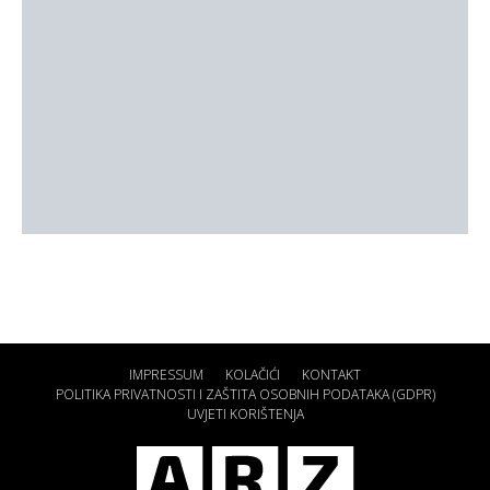
IMPRESSUM
KOLAČIĆI
KONTAKT
POLITIKA PRIVATNOSTI I ZAŠTITA OSOBNIH PODATAKA (GDPR)
UVJETI KORIŠTENJA