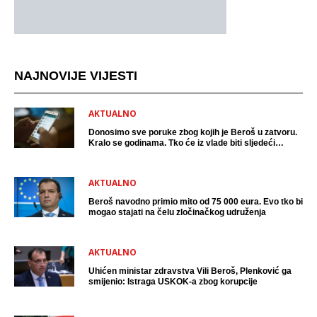
NAJNOVIJE VIJESTI
AKTUALNO
Donosimo sve poruke zbog kojih je Beroš u zatvoru.
Kralo se godinama. Tko će iz vlade biti sljedeći
uhićen?
AKTUALNO
Beroš navodno primio mito od 75 000 eura. Evo tko bi
mogao stajati na čelu zločinačkog udruženja
AKTUALNO
Uhićen ministar zdravstva Vili Beroš, Plenković ga
smijenio: Istraga USKOK-a zbog korupcije