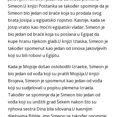
Simeon.U knjizi Postanka se također spominje da je
Simeon bio jedan od braće koja su prodala svog
brata Josipa u egipatsko ropstvo. Kasnije, kada se
Josip vratio kao moćni egipatski vladar, Simeon je
bio jedan od braće koja su poslana u Egipat da
kupe hranu tijekom gladi.U knjizi Izlaska, Simeon je
također spomenut kao jedan od sinova Jakovljevih
koji su bili robovi u Egiptu.
Kada je Mojsije došao osloboditi Izraelce, Simeon je
bio jedan od vođa koji su pratili Mojsija.U knjizi
Brojeva, Simeon je spomenut kao jedan od vođa
koji su sudjelovali u popisu plemena Izraela.
Također se spominje da je Simeon bio jedan od
vođa koji su uništili grad Šekem nakon što su
njihova sestra Dina bila silovana.U kasnijim
dijelovima Biblije, ime Simeon se također spominje.