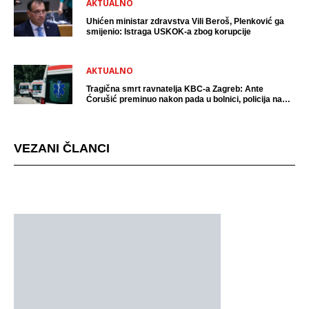
AKTUALNO
Uhićen ministar zdravstva Vili Beroš, Plenković ga
smijenio: Istraga USKOK-a zbog korupcije
AKTUALNO
Tragična smrt ravnatelja KBC-a Zagreb: Ante
Ćorušić preminuo nakon pada u bolnici, policija na
mjestu događaja
VEZANI ČLANCI