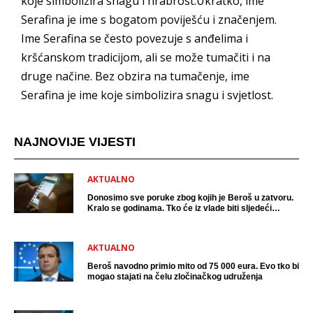
koje simbolizira snagu i hrabrost.Ukratko, ime
Serafina je ime s bogatom poviješću i značenjem.
Ime Serafina se često povezuje s anđelima i
kršćanskom tradicijom, ali se može tumačiti i na
druge načine. Bez obzira na tumačenje, ime
Serafina je ime koje simbolizira snagu i svjetlost.
NAJNOVIJE VIJESTI
AKTUALNO
Donosimo sve poruke zbog kojih je Beroš u zatvoru.
Kralo se godinama. Tko će iz vlade biti sljedeći
uhićen?
AKTUALNO
Beroš navodno primio mito od 75 000 eura. Evo tko bi
mogao stajati na čelu zločinačkog udruženja