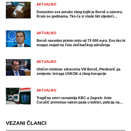
AKTUALNO
Donosimo sve poruke zbog kojih je Beroš u zatvoru.
Kralo se godinama. Tko će iz vlade biti sljedeći
uhićen?
AKTUALNO
Beroš navodno primio mito od 75 000 eura. Evo tko bi
mogao stajati na čelu zločinačkog udruženja
AKTUALNO
Uhićen ministar zdravstva Vili Beroš, Plenković ga
smijenio: Istraga USKOK-a zbog korupcije
AKTUALNO
Tragična smrt ravnatelja KBC-a Zagreb: Ante
Ćorušić preminuo nakon pada u bolnici, policija na
mjestu događaja
VEZANI ČLANCI