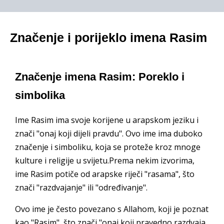
Značenje i porijeklo imena Rasim
Značenje imena Rasim: Poreklo i
simbolika
Ime Rasim ima svoje korijene u arapskom jeziku i
znači "onaj koji dijeli pravdu". Ovo ime ima duboko
značenje i simboliku, koja se proteže kroz mnoge
kulture i religije u svijetu.Prema nekim izvorima,
ime Rasim potiče od arapske riječi "rasama", što
znači "razdvajanje" ili "određivanje".
Ovo ime je često povezano s Allahom, koji je poznat
kao "Rasim", što znači "onaj koji pravedno razdvaja