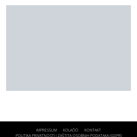
IMPRESSUM
KOLAČIĆI
KONTAKT
POLITIKA PRIVATNOSTI I ZAŠTITA OSOBNIH PODATAKA (GDPR)