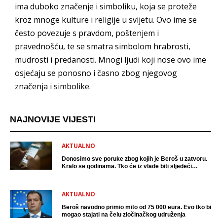
ima duboko značenje i simboliku, koja se proteže
kroz mnoge kulture i religije u svijetu. Ovo ime se
često povezuje s pravdom, poštenjem i
pravednošću, te se smatra simbolom hrabrosti,
mudrosti i predanosti. Mnogi ljudi koji nose ovo ime
osjećaju se ponosno i časno zbog njegovog
značenja i simbolike.
NAJNOVIJE VIJESTI
AKTUALNO
Donosimo sve poruke zbog kojih je Beroš u zatvoru.
Kralo se godinama. Tko će iz vlade biti sljedeći
uhićen?
AKTUALNO
Beroš navodno primio mito od 75 000 eura. Evo tko bi
mogao stajati na čelu zločinačkog udruženja