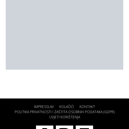
IMPRESSUM
KOLAČIĆI
KONTAKT
POLITIKA PRIVATNOSTI I ZAŠTITA OSOBNIH PODATAKA (GDPR)
UVJETI KORIŠTENJA