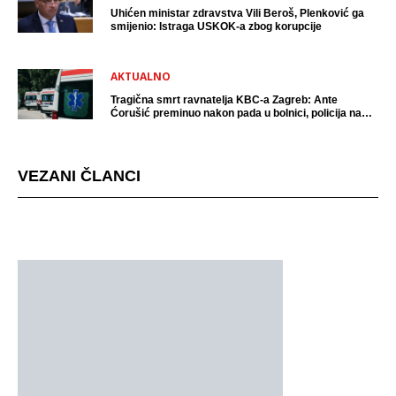
Uhićen ministar zdravstva Vili Beroš, Plenković ga
smijenio: Istraga USKOK-a zbog korupcije
AKTUALNO
Tragična smrt ravnatelja KBC-a Zagreb: Ante
Ćorušić preminuo nakon pada u bolnici, policija na
mjestu događaja
VEZANI ČLANCI