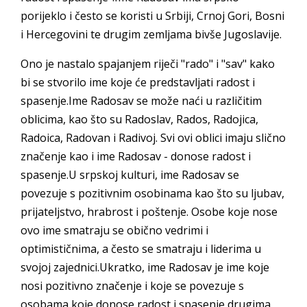
porijeklo i često se koristi u Srbiji, Crnoj Gori, Bosni
i Hercegovini te drugim zemljama bivše Jugoslavije.
Ono je nastalo spajanjem riječi "rado" i "sav" kako
bi se stvorilo ime koje će predstavljati radost i
spasenje.Ime Radosav se može naći u različitim
oblicima, kao što su Radoslav, Rados, Radojica,
Radoica, Radovan i Radivoj. Svi ovi oblici imaju slično
značenje kao i ime Radosav - donose radost i
spasenje.U srpskoj kulturi, ime Radosav se
povezuje s pozitivnim osobinama kao što su ljubav,
prijateljstvo, hrabrost i poštenje. Osobe koje nose
ovo ime smatraju se obično vedrimi i
optimističnima, a često se smatraju i liderima u
svojoj zajednici.Ukratko, ime Radosav je ime koje
nosi pozitivno značenje i koje se povezuje s
osobama koje donose radost i spasenje drugima.