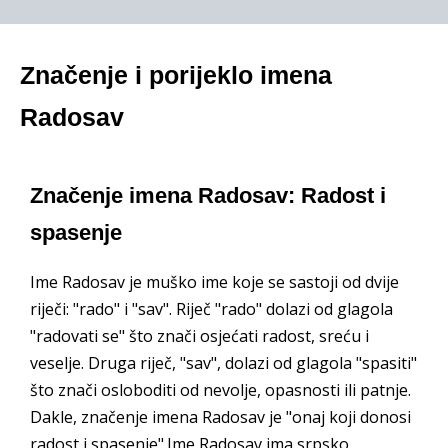
Značenje i porijeklo imena
Radosav
Značenje imena Radosav: Radost i
spasenje
Ime Radosav je muško ime koje se sastoji od dvije
riječi: "rado" i "sav". Riječ "rado" dolazi od glagola
"radovati se" što znači osjećati radost, sreću i
veselje. Druga riječ, "sav", dolazi od glagola "spasiti"
što znači osloboditi od nevolje, opasnosti ili patnje.
Dakle, značenje imena Radosav je "onaj koji donosi
radost i spasenje".Ime Radosav ima srpsko