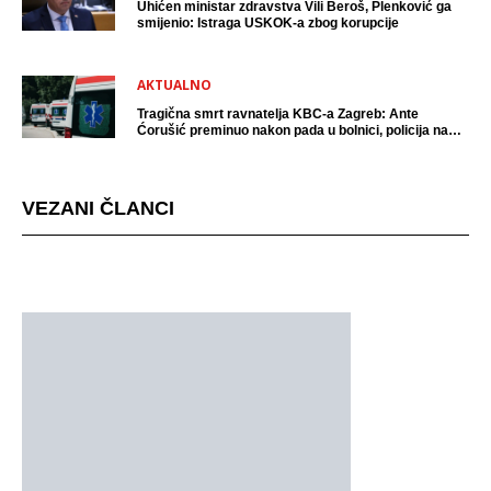
Uhićen ministar zdravstva Vili Beroš, Plenković ga
smijenio: Istraga USKOK-a zbog korupcije
AKTUALNO
Tragična smrt ravnatelja KBC-a Zagreb: Ante
Ćorušić preminuo nakon pada u bolnici, policija na
mjestu događaja
VEZANI ČLANCI