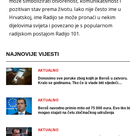
može simbolizirati otvorenost, komunikativnost i
pozitivan stav prema životu. Iako nije često ime u
Hrvatskoj, ime Radijo se može pronaći u nekim
dijelovima svijeta i povezano je s popularnom
radijskom postajom Radijo 101.
NAJNOVIJE VIJESTI
AKTUALNO
Donosimo sve poruke zbog kojih je Beroš u zatvoru.
Kralo se godinama. Tko će iz vlade biti sljedeći
uhićen?
AKTUALNO
Beroš navodno primio mito od 75 000 eura. Evo tko bi
mogao stajati na čelu zločinačkog udruženja
AKTUALNO