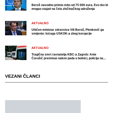
Beroš navodno primio mito od 75 000 eura. Evo tko bi
mogao stajati na čelu zločinačkog udruženja
AKTUALNO
Uhićen ministar zdravstva Vili Beroš, Plenković ga
smijenio: Istraga USKOK-a zbog korupcije
AKTUALNO
Tragična smrt ravnatelja KBC-a Zagreb: Ante
Ćorušić preminuo nakon pada u bolnici, policija na
mjestu događaja
VEZANI ČLANCI