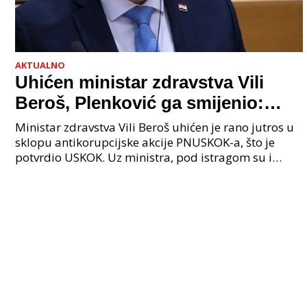
AKTUALNO
Uhićen ministar zdravstva Vili
Beroš, Plenković ga smijenio:
Istraga USKOK-a zbog korupcije
Ministar zdravstva Vili Beroš uhićen je rano jutros u
sklopu antikorupcijske akcije PNUSKOK-a, što je
potvrdio USKOK. Uz ministra, pod istragom su i
nekoliko visokopozicioniranih liječnika, uključujuć