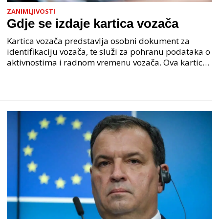
ZANIMLJIVOSTI
Gdje se izdaje kartica vozača
Kartica vozača predstavlja osobni dokument za
identifikaciju vozača, te služi za pohranu podataka o
aktivnostima i radnom vremenu vozača. Ova kartica
se izdaje u obliku plastične kartice s čipom, te j