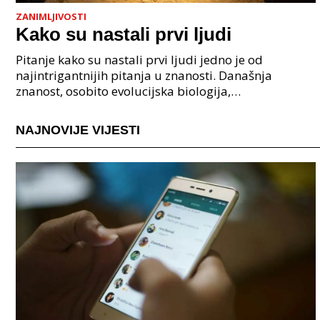
ZANIMLJIVOSTI
Kako su nastali prvi ljudi
Pitanje kako su nastali prvi ljudi jedno je od
najintrigantnijih pitanja u znanosti. Današnja
znanost, osobito evolucijska biologija,
paleoantropologija i genetika, pruža nam čvrste
dokaze da je nasta
NAJNOVIJE VIJESTI