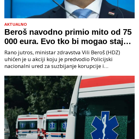
AKTUALNO
Beroš navodno primio mito od 75
000 eura. Evo tko bi mogao stajati
na čelu zločinačkog udruženja
Rano jutros, ministar zdravstva Vili Beroš (HDZ)
uhićen je u akciji koju je predvodio Policijski
nacionalni ured za suzbijanje korupcije i
organiziranog kriminaliteta (PNUSKOK). Prema
priopćenju USKOK