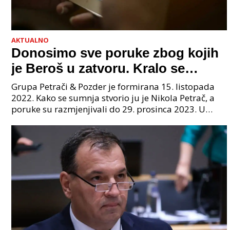
AKTUALNO
Donosimo sve poruke zbog kojih
je Beroš u zatvoru. Kralo se
godinama. Tko će iz vlade biti
Grupa Petrači & Pozder je formirana 15. listopada
sljedeći uhićen?
2022. Kako se sumnja stvorio ju je Nikola Petrač, a
poruke su razmjenjivali do 29. prosinca 2023. U
grupi je bilo 4 osobe: jedan je bio "Tata", drugi