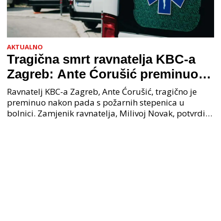
AKTUALNO
Tragična smrt ravnatelja KBC-a
Zagreb: Ante Ćorušić preminuo
nakon pada u bolnici, policija na
Ravnatelj KBC-a Zagreb, Ante Ćorušić, tragično je
mjestu događaja
preminuo nakon pada s požarnih stepenica u
bolnici. Zamjenik ravnatelja, Milivoj Novak, potvrdio
je tužnu vijest o smrti svog kolege. Ministar zdravs