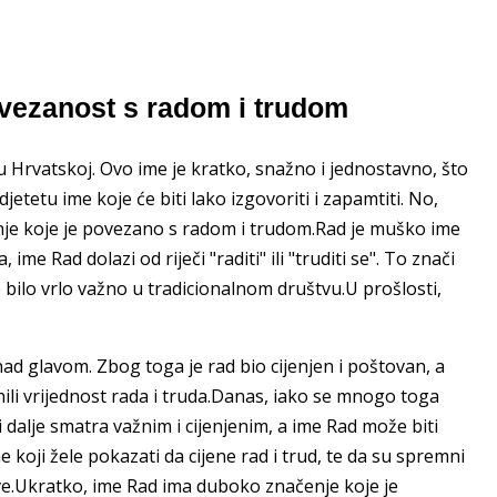
ovezanost s radom i trudom
 Hrvatskoj. Ovo ime je kratko, snažno i jednostavno, što
djetetu ime koje će biti lako izgovoriti i zapamtiti. No,
nje koje je povezano s radom i trudom.Rad je muško ime
ime Rad dolazi od riječi "raditi" ili "truditi se". To znači
je bilo vrlo važno u tradicionalnom društvu.U prošlosti,
 nad glavom. Zbog toga je rad bio cijenjen i poštovan, a
nili vrijednost rada i truda.Danas, iako se mnogo toga
 i dalje smatra važnim i cijenjenim, a ime Rad može biti
e koji žele pokazati da cijene rad i trud, te da su spremni
ljeve.Ukratko, ime Rad ima duboko značenje koje je