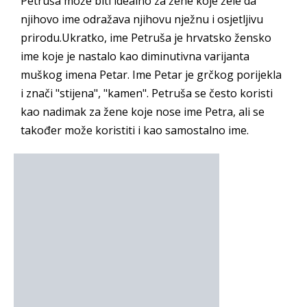
Petruša može biti idealno za žene koje žele da
njihovo ime odražava njihovu nježnu i osjetljivu
prirodu.Ukratko, ime Petruša je hrvatsko žensko
ime koje je nastalo kao diminutivna varijanta
muškog imena Petar. Ime Petar je grčkog porijekla
i znači "stijena", "kamen". Petruša se često koristi
kao nadimak za žene koje nose ime Petra, ali se
također može koristiti i kao samostalno ime.