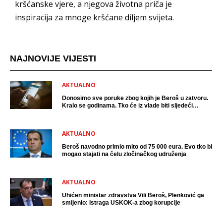
kršćanske vjere, a njegova životna priča je
inspiracija za mnoge kršćane diljem svijeta.
NAJNOVIJE VIJESTI
AKTUALNO
Donosimo sve poruke zbog kojih je Beroš u zatvoru.
Kralo se godinama. Tko će iz vlade biti sljedeći
uhićen?
AKTUALNO
Beroš navodno primio mito od 75 000 eura. Evo tko bi
mogao stajati na čelu zločinačkog udruženja
AKTUALNO
Uhićen ministar zdravstva Vili Beroš, Plenković ga
smijenio: Istraga USKOK-a zbog korupcije