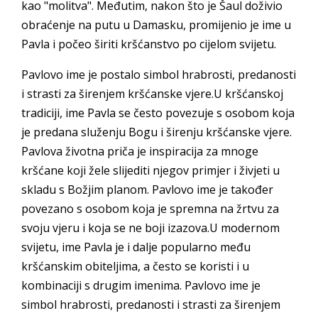
kao "molitva". Međutim, nakon što je Šaul doživio
obraćenje na putu u Damasku, promijenio je ime u
Pavla i počeo širiti kršćanstvo po cijelom svijetu.
Pavlovo ime je postalo simbol hrabrosti, predanosti
i strasti za širenjem kršćanske vjere.U kršćanskoj
tradiciji, ime Pavla se često povezuje s osobom koja
je predana služenju Bogu i širenju kršćanske vjere.
Pavlova životna priča je inspiracija za mnoge
kršćane koji žele slijediti njegov primjer i živjeti u
skladu s Božjim planom. Pavlovo ime je također
povezano s osobom koja je spremna na žrtvu za
svoju vjeru i koja se ne boji izazova.U modernom
svijetu, ime Pavla je i dalje popularno među
kršćanskim obiteljima, a često se koristi i u
kombinaciji s drugim imenima. Pavlovo ime je
simbol hrabrosti, predanosti i strasti za širenjem