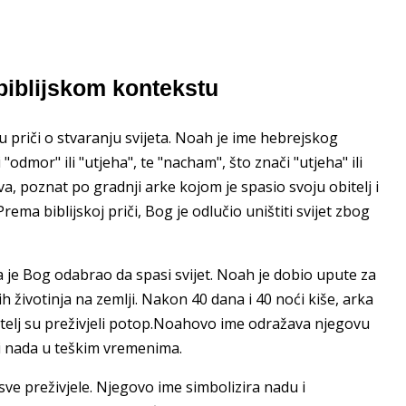
biblijskom kontekstu
 priči o stvaranju svijeta. Noah je ime hebrejskog
i "odmor" ili "utjeha", te "nacham", što znači "utjeha" ili
ova, poznat po gradnji arke kojom je spasio svoju obitelj i
rema biblijskoj priči, Bog je odlučio uništiti svijet zbog
a je Bog odabrao da spasi svijet. Noah je dobio upute za
ih životinja na zemlji. Nakon 40 dana i 40 noći kiše, arka
itelj su preživjeli potop.Noahovo ime odražava njegovu
 i nada u teškim vremenima.
ve preživjele. Njegovo ime simbolizira nadu i