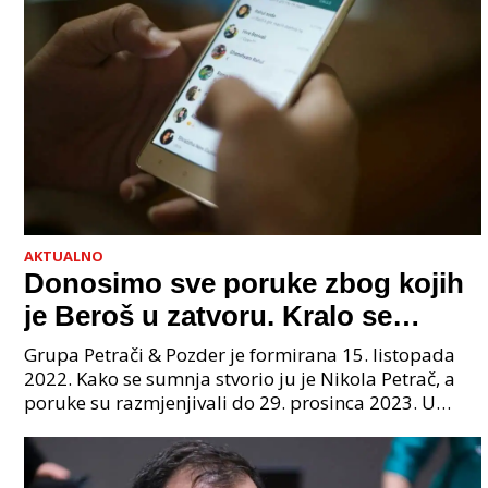
AKTUALNO
Donosimo sve poruke zbog kojih
je Beroš u zatvoru. Kralo se
godinama. Tko će iz vlade biti
Grupa Petrači & Pozder je formirana 15. listopada
sljedeći uhićen?
2022. Kako se sumnja stvorio ju je Nikola Petrač, a
poruke su razmjenjivali do 29. prosinca 2023. U
grupi je bilo 4 osobe: jedan je bio "Tata", drugi