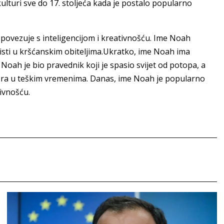
lturi sve do 17. stoljeća kada je postalo popularno
 povezuje s inteligencijom i kreativnošću. Ime Noah
risti u kršćanskim obiteljima.Ukratko, ime Noah ima
 Noah je bio pravednik koji je spasio svijet od potopa, a
ora u teškim vremenima. Danas, ime Noah je popularno
tivnošću.