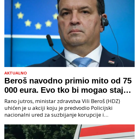
AKTUALNO
Beroš navodno primio mito od 75
000 eura. Evo tko bi mogao stajati
na čelu zločinačkog udruženja
Rano jutros, ministar zdravstva Vili Beroš (HDZ)
uhićen je u akciji koju je predvodio Policijski
nacionalni ured za suzbijanje korupcije i
organiziranog kriminaliteta (PNUSKOK). Prema
priopćenju USKOK