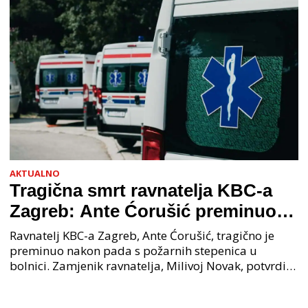
AKTUALNO
Tragična smrt ravnatelja KBC-a
Zagreb: Ante Ćorušić preminuo
nakon pada u bolnici, policija na
Ravnatelj KBC-a Zagreb, Ante Ćorušić, tragično je
mjestu događaja
preminuo nakon pada s požarnih stepenica u
bolnici. Zamjenik ravnatelja, Milivoj Novak, potvrdio
je tužnu vijest o smrti svog kolege. Ministar zdravs