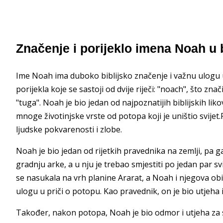
Značenje i porijeklo imena Noah u 
Ime Noah ima duboko biblijsko značenje i važnu ulogu u
porijekla koje se sastoji od dvije riječi: "noach", što znač
"tuga". Noah je bio jedan od najpoznatijih biblijskih lik
mnoge životinjske vrste od potopa koji je uništio svijet.P
ljudske pokvarenosti i zlobe.
Noah je bio jedan od rijetkih pravednika na zemlji, pa g
gradnju arke, a u nju je trebao smjestiti po jedan par sv
se nasukala na vrh planine Ararat, a Noah i njegova ob
ulogu u priči o potopu. Kao pravednik, on je bio utjeha
Također, nakon potopa, Noah je bio odmor i utjeha za s