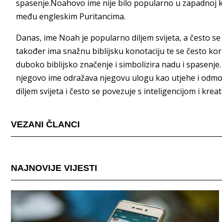
spasenje.Noahovo ime nije bilo popularno u zapadnoj ku
među engleskim Puritancima.
Danas, ime Noah je popularno diljem svijeta, a često se
također ima snažnu biblijsku konotaciju te se često ko
duboko biblijsko značenje i simbolizira nadu i spasenje.
njegovo ime odražava njegovu ulogu kao utjehe i odm
diljem svijeta i često se povezuje s inteligencijom i krea
VEZANI ČLANCI
NAJNOVIJE VIJESTI