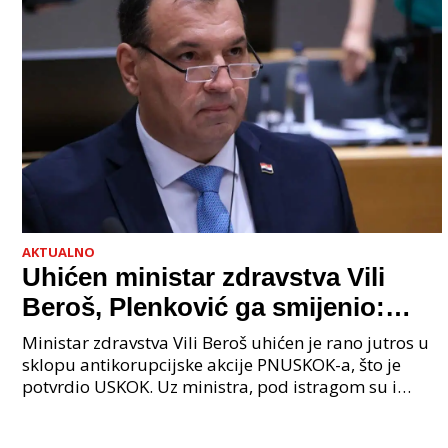
AKTUALNO
Uhićen ministar zdravstva Vili
Beroš, Plenković ga smijenio:
Istraga USKOK-a zbog korupcije
Ministar zdravstva Vili Beroš uhićen je rano jutros u
sklopu antikorupcijske akcije PNUSKOK-a, što je
potvrdio USKOK. Uz ministra, pod istragom su i
nekoliko visokopozicioniranih liječnika, uključujuć