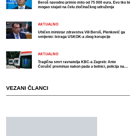
Beroš navodno primio mito od 75 000 eura. Evo tko bi
mogao stajati na čelu zločinačkog udruženja
AKTUALNO
Uhićen ministar zdravstva Vili Beroš, Plenković ga
smijenio: Istraga USKOK-a zbog korupcije
AKTUALNO
Tragična smrt ravnatelja KBC-a Zagreb: Ante
Ćorušić preminuo nakon pada u bolnici, policija na
mjestu događaja
VEZANI ČLANCI