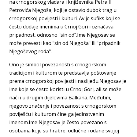
na crnogorskog vladara i književnika Petra II
Petrovića Njegoša, koji je ostavio dubok trag u
crnogorskoj povijesti i kulturi. Av je sufiks koji se
često dodaje imenima u Crnoj Gori i označava
pripadnost, odnosno "sin od".Ime Njegosav se
može prevesti kao "sin od Njegoša" ili "pripadnik
Njegoševog roda".
Ono je simbol povezanosti s crnogorskom
tradicijom i kulturom te predstavlja poštovanje
prema crnogorskoj povijesti i naslijeđu.Njegosav je
ime koje se često koristi u Crnoj Gori, ali se može
naći i u drugim dijelovima Balkana. Međutim,
njegovo značenje i povezanost s crnogorskom
poviješću i kulturom čine ga jedinstvenim
imenom.Ime Njegosav je često povezano s
osobama koje su hrabre, odlučne i odane svojoj