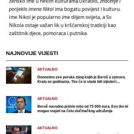
žensko ime u nekim kulturama.Ukratko,
značenje i
porijeklo imena Nikol
ima bogatu povijest i kulturu.
Ime Nikol je popularno ime diljem svijeta, a Sv.
Nikola ostaje važan lik u kršćanskoj tradiciji kao
zaštitnik djece, pomoraca i putnika.
NAJNOVIJE VIJESTI
AKTUALNO
Donosimo sve poruke zbog kojih je Beroš u zatvoru.
Kralo se godinama. Tko će iz vlade biti sljedeći
uhićen?
AKTUALNO
Beroš navodno primio mito od 75 000 eura. Evo tko bi
mogao stajati na čelu zločinačkog udruženja
AKTUALNO