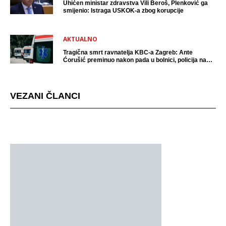
Uhićen ministar zdravstva Vili Beroš, Plenković ga
smijenio: Istraga USKOK-a zbog korupcije
AKTUALNO
Tragična smrt ravnatelja KBC-a Zagreb: Ante
Ćorušić preminuo nakon pada u bolnici, policija na
mjestu događaja
VEZANI ČLANCI