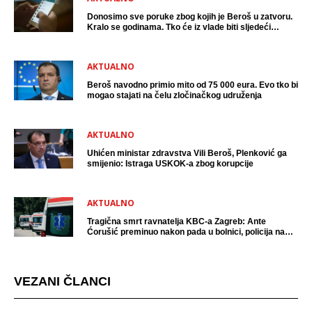
Donosimo sve poruke zbog kojih je Beroš u zatvoru.
Kralo se godinama. Tko će iz vlade biti sljedeći
uhićen?
AKTUALNO
Beroš navodno primio mito od 75 000 eura. Evo tko bi
mogao stajati na čelu zločinačkog udruženja
AKTUALNO
Uhićen ministar zdravstva Vili Beroš, Plenković ga
smijenio: Istraga USKOK-a zbog korupcije
AKTUALNO
Tragična smrt ravnatelja KBC-a Zagreb: Ante
Ćorušić preminuo nakon pada u bolnici, policija na
mjestu događaja
VEZANI ČLANCI