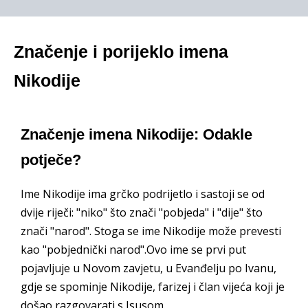
Značenje i porijeklo imena
Nikodije
Značenje imena Nikodije: Odakle
potječe?
Ime Nikodije ima grčko podrijetlo i sastoji se od
dvije riječi: "niko" što znači "pobjeda" i "dije" što
znači "narod". Stoga se ime Nikodije može prevesti
kao "pobjednički narod".Ovo ime se prvi put
pojavljuje u Novom zavjetu, u Evanđelju po Ivanu,
gdje se spominje Nikodije, farizej i član vijeća koji je
došao razgovarati s Isusom.