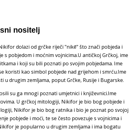
ni nositelj
kifor dolazi od grčke riječi "nikē" što znači pobjeda i
uje s pobjedom i moćnim vojnicima.U antičkoj Grčkoj, ime
bitkama i koji su bili poznati po svojim pobjedama. Ime
se koristi kao simbol pobjede nad grijehom i smrću.Ime
risti u drugim zemljama, poput Grčke, Rusije i Bugarske.
nosili su ga mnogi poznati umjetnici i književnici.Ime
vima. U grčkoj mitologiji, Nikifor je bio bog pobjede i
ogiji, Nikifor je bio bog ratnika i bio je poznat po svojoj
nje pobjede i moći, te se često povezuje s vojnicima i
 Nikifor je popularno u drugim zemljama i ima bogatu