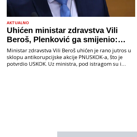
AKTUALNO
Uhićen ministar zdravstva Vili
Beroš, Plenković ga smijenio:
Istraga USKOK-a zbog korupcije
Ministar zdravstva Vili Beroš uhićen je rano jutros u
sklopu antikorupcijske akcije PNUSKOK-a, što je
potvrdio USKOK. Uz ministra, pod istragom su i
nekoliko visokopozicioniranih liječnika, uključujuć