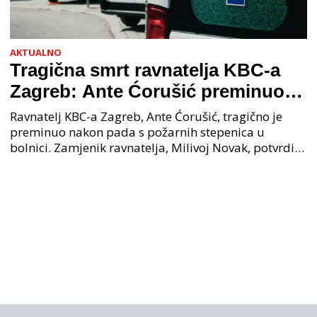
AKTUALNO
Tragična smrt ravnatelja KBC-a
Zagreb: Ante Ćorušić preminuo
nakon pada u bolnici, policija na
Ravnatelj KBC-a Zagreb, Ante Ćorušić, tragično je
mjestu događaja
preminuo nakon pada s požarnih stepenica u
bolnici. Zamjenik ravnatelja, Milivoj Novak, potvrdio
je tužnu vijest o smrti svog kolege. Ministar zdravs