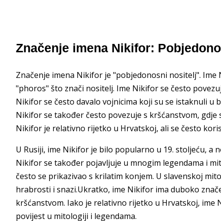
Značenje imena Nikifor: Pobjedonos
Značenje imena Nikifor je "pobjedonosni nositelj". Ime Ni
"phoros" što znači nositelj. Ime Nikifor se često povez
Nikifor se često davalo vojnicima koji su se istaknuli u 
Nikifor se također često povezuje s kršćanstvom, gdje 
Nikifor je relativno rijetko u Hrvatskoj, ali se često ko
U Rusiji, ime Nikifor je bilo popularno u 19. stoljeću, a 
Nikifor se također pojavljuje u mnogim legendama i mito
često se prikazivao s krilatim konjem. U slavenskoj mitol
hrabrosti i snazi.Ukratko, ime Nikifor ima duboko znače
kršćanstvom. Iako je relativno rijetko u Hrvatskoj, ime
povijest u mitologiji i legendama.