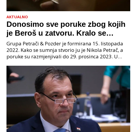
AKTUALNO
Donosimo sve poruke zbog kojih
je Beroš u zatvoru. Kralo se
godinama. Tko će iz vlade biti
Grupa Petrači & Pozder je formirana 15. listopada
sljedeći uhićen?
2022. Kako se sumnja stvorio ju je Nikola Petrač, a
poruke su razmjenjivali do 29. prosinca 2023. U
grupi je bilo 4 osobe: jedan je bio "Tata", drugi