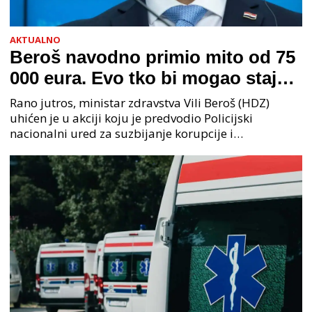
AKTUALNO
Beroš navodno primio mito od 75
000 eura. Evo tko bi mogao stajati
na čelu zločinačkog udruženja
Rano jutros, ministar zdravstva Vili Beroš (HDZ)
uhićen je u akciji koju je predvodio Policijski
nacionalni ured za suzbijanje korupcije i
organiziranog kriminaliteta (PNUSKOK). Prema
priopćenju USKOK