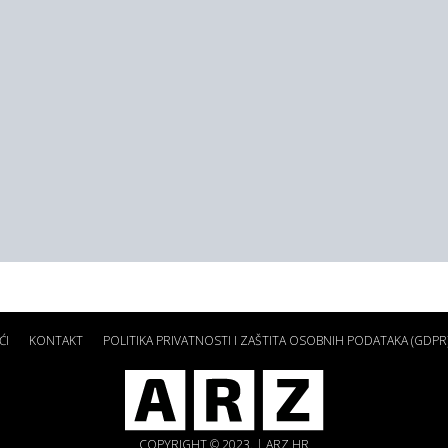
ĆI
KONTAKT
POLITIKA PRIVATNOSTI I ZAŠTITA OSOBNIH PODATAKA (GDPR
COPYRIGHT © 2023. | ARZ.HR