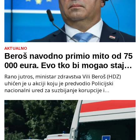
AKTUALNO
Beroš navodno primio mito od 75
000 eura. Evo tko bi mogao stajati
na čelu zločinačkog udruženja
Rano jutros, ministar zdravstva Vili Beroš (HDZ)
uhićen je u akciji koju je predvodio Policijski
nacionalni ured za suzbijanje korupcije i
organiziranog kriminaliteta (PNUSKOK). Prema
priopćenju USKOK