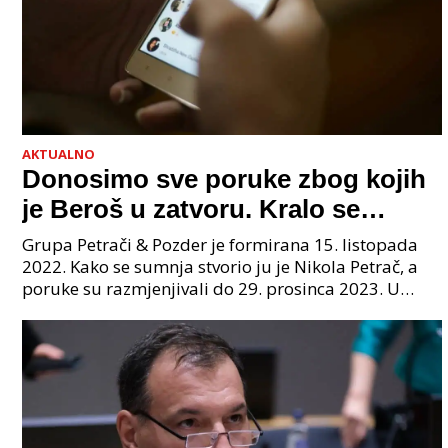
AKTUALNO
Donosimo sve poruke zbog kojih
je Beroš u zatvoru. Kralo se
godinama. Tko će iz vlade biti
Grupa Petrači & Pozder je formirana 15. listopada
sljedeći uhićen?
2022. Kako se sumnja stvorio ju je Nikola Petrač, a
poruke su razmjenjivali do 29. prosinca 2023. U
grupi je bilo 4 osobe: jedan je bio "Tata", drugi