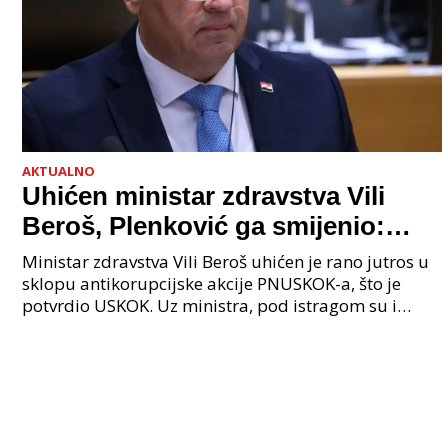
AKTUALNO
Uhićen ministar zdravstva Vili
Beroš, Plenković ga smijenio:
Istraga USKOK-a zbog korupcije
Ministar zdravstva Vili Beroš uhićen je rano jutros u
sklopu antikorupcijske akcije PNUSKOK-a, što je
potvrdio USKOK. Uz ministra, pod istragom su i
nekoliko visokopozicioniranih liječnika, uključujuć