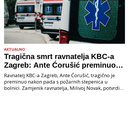
AKTUALNO
Tragična smrt ravnatelja KBC-a
Zagreb: Ante Ćorušić preminuo
nakon pada u bolnici, policija na
Ravnatelj KBC-a Zagreb, Ante Ćorušić, tragično je
mjestu događaja
preminuo nakon pada s požarnih stepenica u
bolnici. Zamjenik ravnatelja, Milivoj Novak, potvrdio
je tužnu vijest o smrti svog kolege. Ministar zdravs