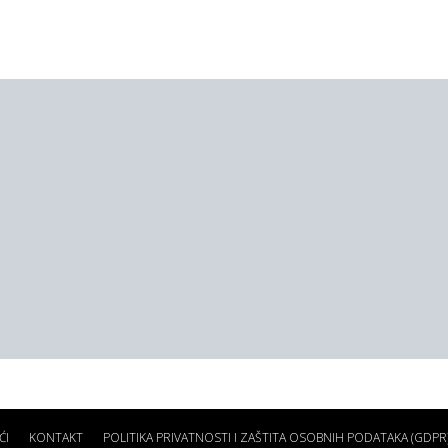
ĆI
KONTAKT
POLITIKA PRIVATNOSTI I ZAŠTITA OSOBNIH PODATAKA (GDPR