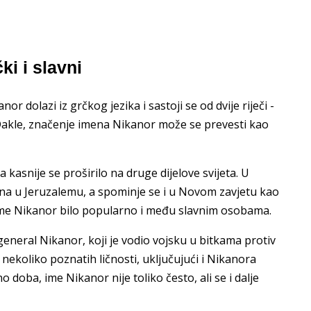
i i slavni
r dolazi iz grčkog jezika i sastoji se od dvije riječi -
. Dakle, značenje imena Nikanor može se prevesti kao
a kasnije se proširilo na druge dijelove svijeta. U
ona u Jeruzalemu, a spominje se i u Novom zavjetu kao
 ime Nikanor bilo popularno i među slavnim osobama.
general Nikanor, koji je vodio vojsku u bitkama protiv
 nekoliko poznatih ličnosti, uključujući i Nikanora
oba, ime Nikanor nije toliko često, ali se i dalje