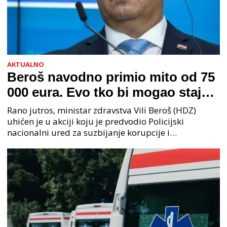
AKTUALNO
Beroš navodno primio mito od 75
000 eura. Evo tko bi mogao stajati
na čelu zločinačkog udruženja
Rano jutros, ministar zdravstva Vili Beroš (HDZ)
uhićen je u akciji koju je predvodio Policijski
nacionalni ured za suzbijanje korupcije i
organiziranog kriminaliteta (PNUSKOK). Prema
priopćenju USKOK