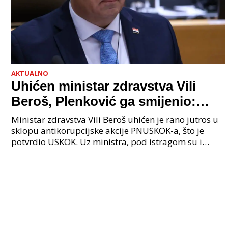
AKTUALNO
Uhićen ministar zdravstva Vili
Beroš, Plenković ga smijenio:
Istraga USKOK-a zbog korupcije
Ministar zdravstva Vili Beroš uhićen je rano jutros u
sklopu antikorupcijske akcije PNUSKOK-a, što je
potvrdio USKOK. Uz ministra, pod istragom su i
nekoliko visokopozicioniranih liječnika, uključujuć