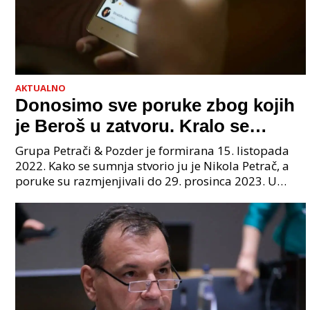
AKTUALNO
Donosimo sve poruke zbog kojih
je Beroš u zatvoru. Kralo se
godinama. Tko će iz vlade biti
Grupa Petrači & Pozder je formirana 15. listopada
sljedeći uhićen?
2022. Kako se sumnja stvorio ju je Nikola Petrač, a
poruke su razmjenjivali do 29. prosinca 2023. U
grupi je bilo 4 osobe: jedan je bio "Tata", drugi