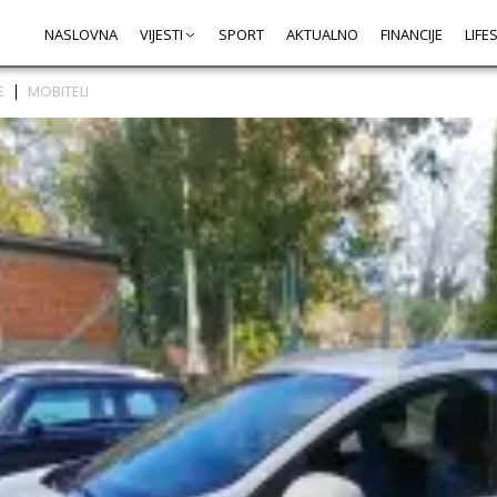
NASLOVNA
VIJESTI
SPORT
AKTUALNO
FINANCIJE
LIFE