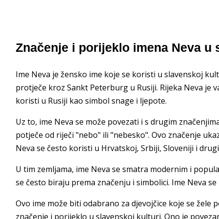
Značenje i porijeklo imena Neva u 
Ime Neva je žensko ime koje se koristi u slavenskoj kul
protječe kroz Sankt Peterburg u Rusiji. Rijeka Neva je v
koristi u Rusiji kao simbol snage i ljepote.
Uz to, ime Neva se može povezati i s drugim značenjima
potječe od riječi "nebo" ili "nebesko". Ovo značenje u
Neva se često koristi u Hrvatskoj, Srbiji, Sloveniji i dr
U tim zemljama, ime Neva se smatra modernim i popular
se često biraju prema značenju i simbolici. Ime Neva s
Ovo ime može biti odabrano za djevojčice koje se žele 
značenje i porijeklo u slavenskoj kulturi. Ono je povez