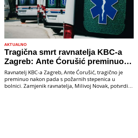
AKTUALNO
Tragična smrt ravnatelja KBC-a
Zagreb: Ante Ćorušić preminuo
nakon pada u bolnici, policija na
Ravnatelj KBC-a Zagreb, Ante Ćorušić, tragično je
mjestu događaja
preminuo nakon pada s požarnih stepenica u
bolnici. Zamjenik ravnatelja, Milivoj Novak, potvrdio
je tužnu vijest o smrti svog kolege. Ministar zdravs