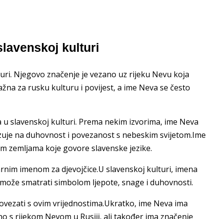
slavenskoj kulturi
turi. Njegovo značenje je vezano uz rijeku Nevu koja
ažna za rusku kulturu i povijest, a ime Neva se često
 u slavenskoj kulturi. Prema nekim izvorima, ime Neva
kazuje na duhovnost i povezanost s nebeskim svijetom.Ime
ugim zemljama koje govore slavenske jezike.
nim imenom za djevojčice.U slavenskoj kulturi, imena
e može smatrati simbolom ljepote, snage i duhovnosti.
povezati s ovim vrijednostima.Ukratko, ime Neva ima
ano s rijekom Nevom u Rusiji, ali također ima značenje