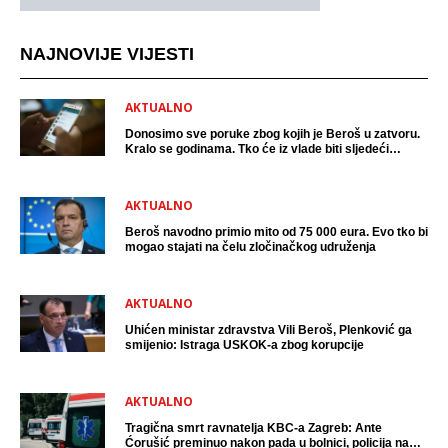
NAJNOVIJE VIJESTI
AKTUALNO
Donosimo sve poruke zbog kojih je Beroš u zatvoru.
Kralo se godinama. Tko će iz vlade biti sljedeći
uhićen?
AKTUALNO
Beroš navodno primio mito od 75 000 eura. Evo tko bi
mogao stajati na čelu zločinačkog udruženja
AKTUALNO
Uhićen ministar zdravstva Vili Beroš, Plenković ga
smijenio: Istraga USKOK-a zbog korupcije
AKTUALNO
Tragična smrt ravnatelja KBC-a Zagreb: Ante
Ćorušić preminuo nakon pada u bolnici, policija na