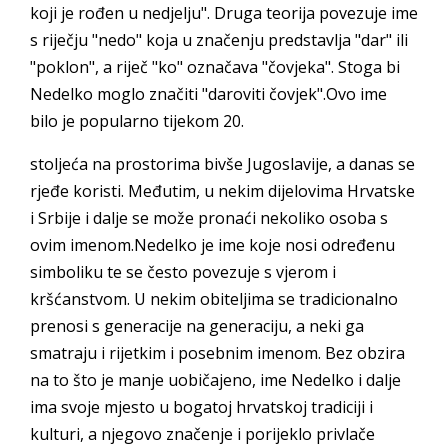
koji je rođen u nedjelju". Druga teorija povezuje ime
s riječju "nedo" koja u značenju predstavlja "dar" ili
"poklon", a riječ "ko" označava "čovjeka". Stoga bi
Nedelko moglo značiti "daroviti čovjek".Ovo ime
bilo je popularno tijekom 20.
stoljeća na prostorima bivše Jugoslavije, a danas se
rjeđe koristi. Međutim, u nekim dijelovima Hrvatske
i Srbije i dalje se može pronaći nekoliko osoba s
ovim imenom.Nedelko je ime koje nosi određenu
simboliku te se često povezuje s vjerom i
kršćanstvom. U nekim obiteljima se tradicionalno
prenosi s generacije na generaciju, a neki ga
smatraju i rijetkim i posebnim imenom. Bez obzira
na to što je manje uobičajeno, ime Nedelko i dalje
ima svoje mjesto u bogatoj hrvatskoj tradiciji i
kulturi, a njegovo značenje i porijeklo privlače