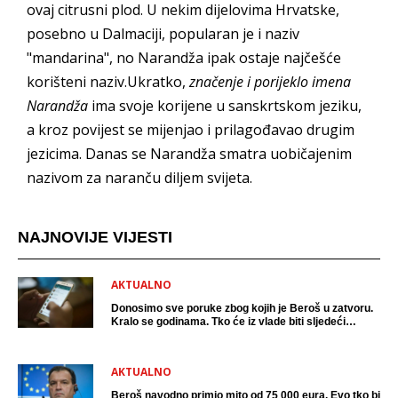
ovaj citrusni plod. U nekim dijelovima Hrvatske,
posebno u Dalmaciji, popularan je i naziv
"mandarina", no Narandža ipak ostaje najčešće
korišteni naziv.Ukratko,
značenje i porijeklo imena
Narandža
ima svoje korijene u sanskrtskom jeziku,
a kroz povijest se mijenjao i prilagođavao drugim
jezicima. Danas se Narandža smatra uobičajenim
nazivom za naranču diljem svijeta.
NAJNOVIJE VIJESTI
AKTUALNO
Donosimo sve poruke zbog kojih je Beroš u zatvoru.
Kralo se godinama. Tko će iz vlade biti sljedeći
uhićen?
AKTUALNO
Beroš navodno primio mito od 75 000 eura. Evo tko bi