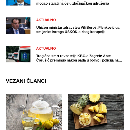
mogao stajati na čelu zločinačkog udruženja
AKTUALNO
Uhićen ministar zdravstva Vili Beroš, Plenković ga
smijenio: Istraga USKOK-a zbog korupcije
AKTUALNO
Tragična smrt ravnatelja KBC-a Zagreb: Ante
Ćorušić preminuo nakon pada u bolnici, policija na
mjestu događaja
VEZANI ČLANCI