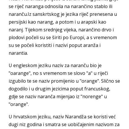
se riječ naranga odnosila na narančino stablo ili
naranču.Iz sanskrtskog je jezika riječ prenesena u
persijski kao narang, a potom i u arapski kao
naranj. Tijekom srednjeg vijeka, narančino drvo i
plodovi počeli su se širiti po Europi, a s vremenom
su se počeli koristiti i nazivi poput aranža i
narantia.
U engleskom jeziku naziv za naranču bio je
"oarange", no s vremenom se slovo "a" u riječi
izgubilo te se naziv promijenio u "orange". Slično se
dogodilo i u drugim jezicima poput francuskog,
gdje se naziv naranča mijenjao iz "norenge" u
"orange".
U hrvatskom jeziku, naziv Narandža se koristi već
dugi niz godina i smatra se uobičajenim nazivom za