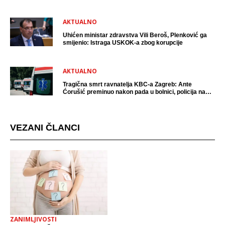
AKTUALNO
Uhićen ministar zdravstva Vili Beroš, Plenković ga
smijenio: Istraga USKOK-a zbog korupcije
AKTUALNO
Tragična smrt ravnatelja KBC-a Zagreb: Ante
Ćorušić preminuo nakon pada u bolnici, policija na
mjestu događaja
VEZANI ČLANCI
ZANIMLJIVOSTI