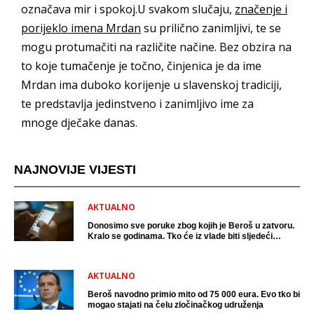
označava mir i spokoj.U svakom slučaju,
značenje i
porijeklo imena Mrdan
su prilično zanimljivi, te se
mogu protumačiti na različite načine. Bez obzira na
to koje tumačenje je točno, činjenica je da ime
Mrdan ima duboko korijenje u slavenskoj tradiciji,
te predstavlja jedinstveno i zanimljivo ime za
mnoge dječake danas.
NAJNOVIJE VIJESTI
AKTUALNO
Donosimo sve poruke zbog kojih je Beroš u zatvoru.
Kralo se godinama. Tko će iz vlade biti sljedeći
uhićen?
AKTUALNO
Beroš navodno primio mito od 75 000 eura. Evo tko bi
mogao stajati na čelu zločinačkog udruženja