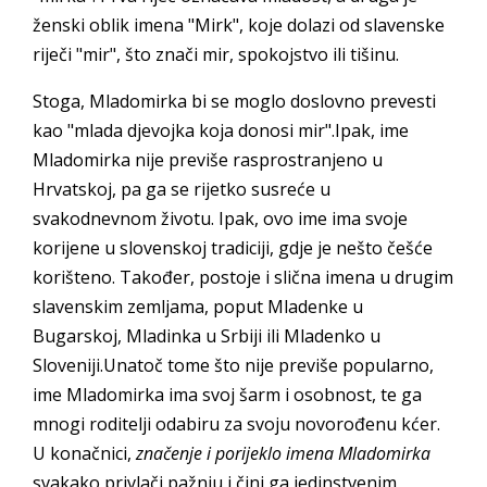
ženski oblik imena "Mirk", koje dolazi od slavenske
riječi "mir", što znači mir, spokojstvo ili tišinu.
Stoga, Mladomirka bi se moglo doslovno prevesti
kao "mlada djevojka koja donosi mir".Ipak, ime
Mladomirka nije previše rasprostranjeno u
Hrvatskoj, pa ga se rijetko susreće u
svakodnevnom životu. Ipak, ovo ime ima svoje
korijene u slovenskoj tradiciji, gdje je nešto češće
korišteno. Također, postoje i slična imena u drugim
slavenskim zemljama, poput Mladenke u
Bugarskoj, Mladinka u Srbiji ili Mladenko u
Sloveniji.Unatoč tome što nije previše popularno,
ime Mladomirka ima svoj šarm i osobnost, te ga
mnogi roditelji odabiru za svoju novorođenu kćer.
U konačnici,
značenje i porijeklo imena Mladomirka
svakako privlači pažnju i čini ga jedinstvenim