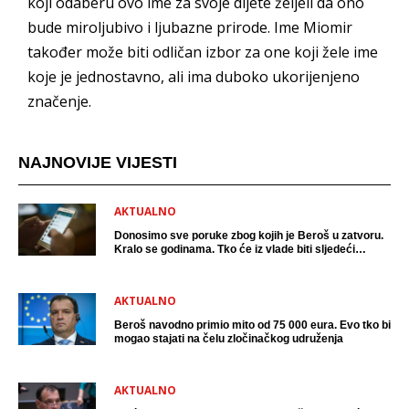
koji odaberu ovo ime za svoje dijete željeli da ono
bude miroljubivo i ljubazne prirode. Ime Miomir
također može biti odličan izbor za one koji žele ime
koje je jednostavno, ali ima duboko ukorijenjeno
značenje.
NAJNOVIJE VIJESTI
AKTUALNO
Donosimo sve poruke zbog kojih je Beroš u zatvoru.
Kralo se godinama. Tko će iz vlade biti sljedeći
uhićen?
AKTUALNO
Beroš navodno primio mito od 75 000 eura. Evo tko bi
mogao stajati na čelu zločinačkog udruženja
AKTUALNO