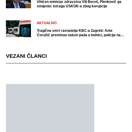
Uhićen ministar zdravstva Vili Beroš, Plenković ga
smijenio: Istraga USKOK-a zbog korupcije
AKTUALNO
Tragična smrt ravnatelja KBC-a Zagreb: Ante
Ćorušić preminuo nakon pada u bolnici, policija na
mjestu događaja
VEZANI ČLANCI