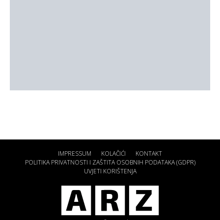
IMPRESSUM
KOLAČIĆI
KONTAKT
POLITIKA PRIVATNOSTI I ZAŠTITA OSOBNIH PODATAKA (GDPR)
UVJETI KORIŠTENJA