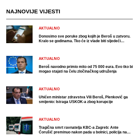
NAJNOVIJE VIJESTI
AKTUALNO
Donosimo sve poruke zbog kojih je Beroš u zatvoru.
Kralo se godinama. Tko će iz vlade biti sljedeći
uhićen?
AKTUALNO
Beroš navodno primio mito od 75 000 eura. Evo tko bi
mogao stajati na čelu zločinačkog udruženja
AKTUALNO
Uhićen ministar zdravstva Vili Beroš, Plenković ga
smijenio: Istraga USKOK-a zbog korupcije
AKTUALNO
Tragična smrt ravnatelja KBC-a Zagreb: Ante
Ćorušić preminuo nakon pada u bolnici, policija na
mjestu događaja