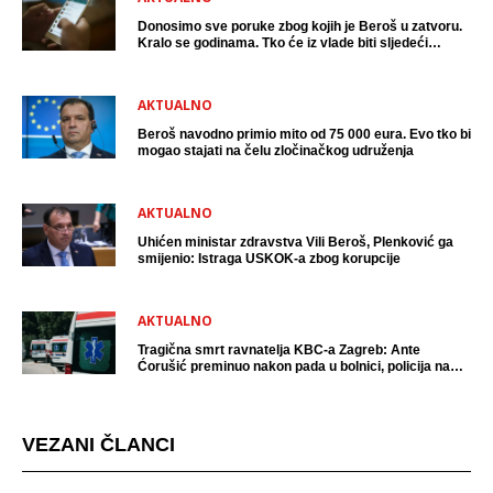
Donosimo sve poruke zbog kojih je Beroš u zatvoru.
Kralo se godinama. Tko će iz vlade biti sljedeći
uhićen?
AKTUALNO
Beroš navodno primio mito od 75 000 eura. Evo tko bi
mogao stajati na čelu zločinačkog udruženja
AKTUALNO
Uhićen ministar zdravstva Vili Beroš, Plenković ga
smijenio: Istraga USKOK-a zbog korupcije
AKTUALNO
Tragična smrt ravnatelja KBC-a Zagreb: Ante
Ćorušić preminuo nakon pada u bolnici, policija na
mjestu događaja
VEZANI ČLANCI