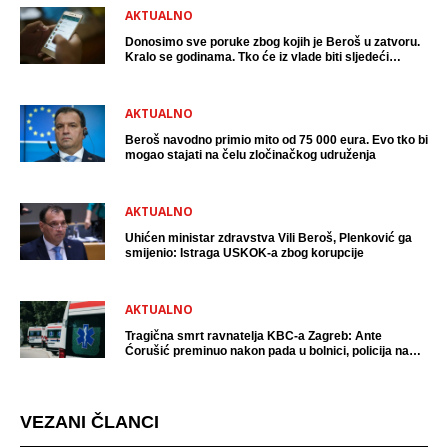
AKTUALNO
Donosimo sve poruke zbog kojih je Beroš u zatvoru.
Kralo se godinama. Tko će iz vlade biti sljedeći
uhićen?
AKTUALNO
Beroš navodno primio mito od 75 000 eura. Evo tko bi
mogao stajati na čelu zločinačkog udruženja
AKTUALNO
Uhićen ministar zdravstva Vili Beroš, Plenković ga
smijenio: Istraga USKOK-a zbog korupcije
AKTUALNO
Tragična smrt ravnatelja KBC-a Zagreb: Ante
Ćorušić preminuo nakon pada u bolnici, policija na
mjestu događaja
VEZANI ČLANCI