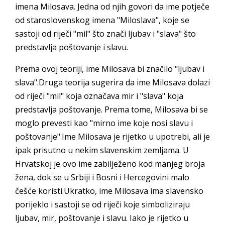
imena Milosava. Jedna od njih govori da ime potječe
od staroslovenskog imena "Miloslava", koje se
sastoji od riječi "mil" što znači ljubav i "slava" što
predstavlja poštovanje i slavu.
Prema ovoj teoriji, ime Milosava bi značilo "ljubav i
slava".Druga teorija sugerira da ime Milosava dolazi
od riječi "mil" koja označava mir i "slava" koja
predstavlja poštovanje. Prema tome, Milosava bi se
moglo prevesti kao "mirno ime koje nosi slavu i
poštovanje".Ime Milosava je rijetko u upotrebi, ali je
ipak prisutno u nekim slavenskim zemljama. U
Hrvatskoj je ovo ime zabilježeno kod manjeg broja
žena, dok se u Srbiji i Bosni i Hercegovini malo
češće koristi.Ukratko, ime Milosava ima slavensko
porijeklo i sastoji se od riječi koje simboliziraju
ljubav, mir, poštovanje i slavu. Iako je rijetko u