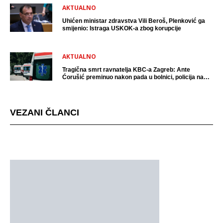
AKTUALNO
Uhićen ministar zdravstva Vili Beroš, Plenković ga
smijenio: Istraga USKOK-a zbog korupcije
AKTUALNO
Tragična smrt ravnatelja KBC-a Zagreb: Ante
Ćorušić preminuo nakon pada u bolnici, policija na
mjestu događaja
VEZANI ČLANCI