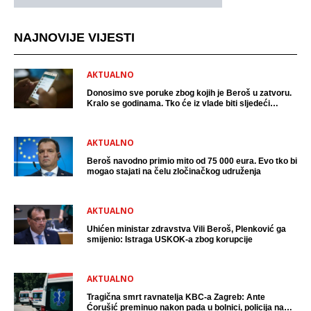
NAJNOVIJE VIJESTI
AKTUALNO
Donosimo sve poruke zbog kojih je Beroš u zatvoru.
Kralo se godinama. Tko će iz vlade biti sljedeći
uhićen?
AKTUALNO
Beroš navodno primio mito od 75 000 eura. Evo tko bi
mogao stajati na čelu zločinačkog udruženja
AKTUALNO
Uhićen ministar zdravstva Vili Beroš, Plenković ga
smijenio: Istraga USKOK-a zbog korupcije
AKTUALNO
Tragična smrt ravnatelja KBC-a Zagreb: Ante
Ćorušić preminuo nakon pada u bolnici, policija na