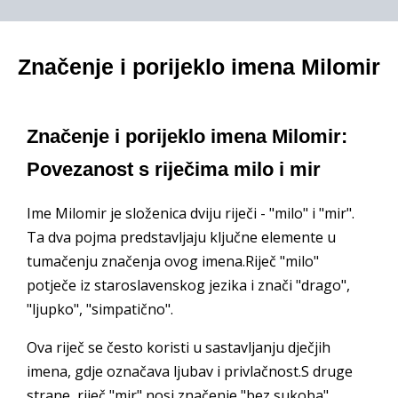
Značenje i porijeklo imena Milomir
Značenje i porijeklo imena Milomir:
Povezanost s riječima milo i mir
Ime Milomir je složenica dviju riječi - "milo" i "mir".
Ta dva pojma predstavljaju ključne elemente u
tumačenju značenja ovog imena.Riječ "milo"
potječe iz staroslavenskog jezika i znači "drago",
"ljupko", "simpatično".
Ova riječ se često koristi u sastavljanju dječjih
imena, gdje označava ljubav i privlačnost.S druge
strane, riječ "mir" nosi značenje "bez sukoba",