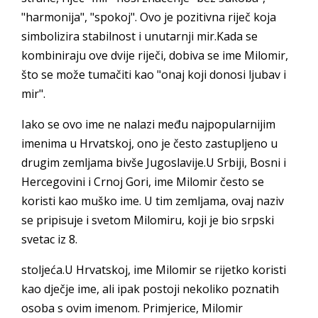
"harmonija", "spokoj". Ovo je pozitivna riječ koja
simbolizira stabilnost i unutarnji mir.Kada se
kombiniraju ove dvije riječi, dobiva se ime Milomir,
što se može tumačiti kao "onaj koji donosi ljubav i
mir".
Iako se ovo ime ne nalazi među najpopularnijim
imenima u Hrvatskoj, ono je često zastupljeno u
drugim zemljama bivše Jugoslavije.U Srbiji, Bosni i
Hercegovini i Crnoj Gori, ime Milomir često se
koristi kao muško ime. U tim zemljama, ovaj naziv
se pripisuje i svetom Milomiru, koji je bio srpski
svetac iz 8.
stoljeća.U Hrvatskoj, ime Milomir se rijetko koristi
kao dječje ime, ali ipak postoji nekoliko poznatih
osoba s ovim imenom. Primjerice, Milomir