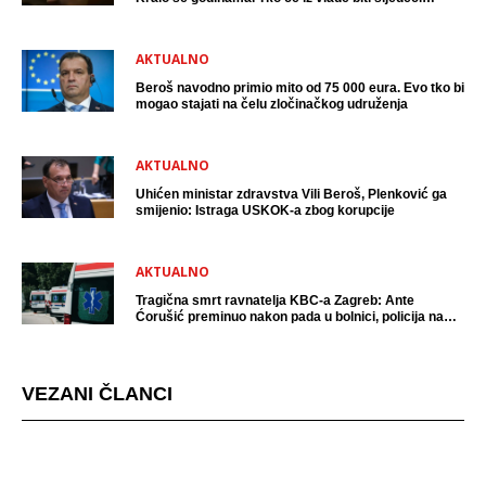
uhićen?
AKTUALNO
Beroš navodno primio mito od 75 000 eura. Evo tko bi
mogao stajati na čelu zločinačkog udruženja
AKTUALNO
Uhićen ministar zdravstva Vili Beroš, Plenković ga
smijenio: Istraga USKOK-a zbog korupcije
AKTUALNO
Tragična smrt ravnatelja KBC-a Zagreb: Ante
Ćorušić preminuo nakon pada u bolnici, policija na
mjestu događaja
VEZANI ČLANCI