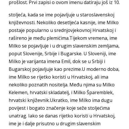
prošlost. Prvi zapisi o ovom imenu datiraju još iz 10.
stoljeća, kada se ime pojavljuje u staroslavenskoj
književnosti. Nekoliko desetljeća kasnije, ime Milko
postaje popularno u srednjovjekovnoj Hrvatskoj i
rašireno je među plemićima.Tijekom vremena, ime
Milko se pojavljuje i u drugim slavenskim zemljama,
poput Slovenije, Srbije i Bugarske. U Sloveniji, ime
Milko je varijanta imena Emil, dok se u Srbiji i
Bugarskoj pojavljuje kao prezime.U moderno doba,
ime Milko se rijetko koristi u Hrvatskoj, ali ima
nekoliko poznatih nositelja. Među njima su Milko
Kelemen, hrvatski skladatelj, i Milko Šparemblek,
hrvatski književnik.Ukratko, ime Milko ima dugu
povijest i bogato značenje koje seže stoljećima
unatrag. Iako se danas rijetko koristi u Hrvatskoj,
ime je i dalje prisutno u drugim slavenskim