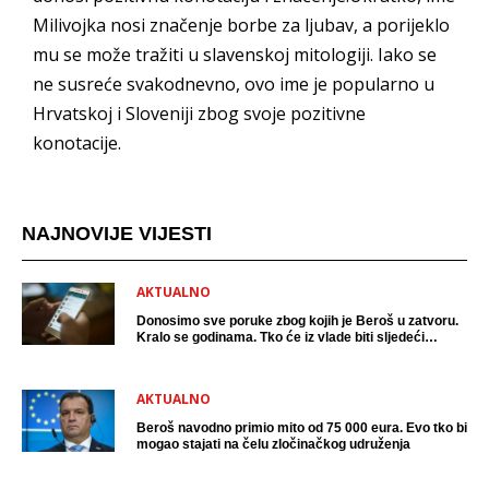
Milivojka nosi značenje borbe za ljubav, a porijeklo
mu se može tražiti u slavenskoj mitologiji. Iako se
ne susreće svakodnevno, ovo ime je popularno u
Hrvatskoj i Sloveniji zbog svoje pozitivne
konotacije.
NAJNOVIJE VIJESTI
AKTUALNO
Donosimo sve poruke zbog kojih je Beroš u zatvoru.
Kralo se godinama. Tko će iz vlade biti sljedeći
uhićen?
AKTUALNO
Beroš navodno primio mito od 75 000 eura. Evo tko bi
mogao stajati na čelu zločinačkog udruženja