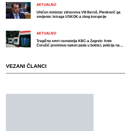
AKTUALNO
Uhićen ministar zdravstva Vili Beroš, Plenković ga
smijenio: Istraga USKOK-a zbog korupcije
AKTUALNO
Tragična smrt ravnatelja KBC-a Zagreb: Ante
Ćorušić preminuo nakon pada u bolnici, policija na
mjestu događaja
VEZANI ČLANCI