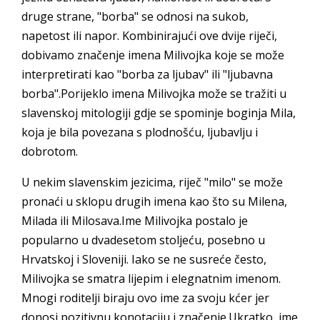
druge strane, "borba" se odnosi na sukob,
napetost ili napor. Kombinirajući ove dvije riječi,
dobivamo značenje imena Milivojka koje se može
interpretirati kao "borba za ljubav" ili "ljubavna
borba".Porijeklo imena Milivojka može se tražiti u
slavenskoj mitologiji gdje se spominje boginja Mila,
koja je bila povezana s plodnošću, ljubavlju i
dobrotom.
U nekim slavenskim jezicima, riječ "milo" se može
pronaći u sklopu drugih imena kao što su Milena,
Milada ili Milosava.Ime Milivojka postalo je
popularno u dvadesetom stoljeću, posebno u
Hrvatskoj i Sloveniji. Iako se ne susreće često,
Milivojka se smatra lijepim i elegnatnim imenom.
Mnogi roditelji biraju ovo ime za svoju kćer jer
donosi pozitivnu konotaciju i značenje.Ukratko, ime