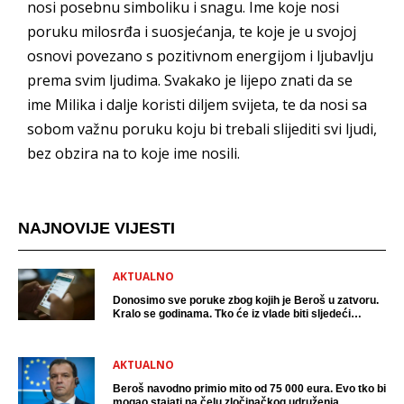
nosi posebnu simboliku i snagu. Ime koje nosi
poruku milosrđa i suosjećanja, te koje je u svojoj
osnovi povezano s pozitivnom energijom i ljubavlju
prema svim ljudima. Svakako je lijepo znati da se
ime Milika i dalje koristi diljem svijeta, te da nosi sa
sobom važnu poruku koju bi trebali slijediti svi ljudi,
bez obzira na to koje ime nosili.
NAJNOVIJE VIJESTI
AKTUALNO
Donosimo sve poruke zbog kojih je Beroš u zatvoru.
Kralo se godinama. Tko će iz vlade biti sljedeći
uhićen?
AKTUALNO
Beroš navodno primio mito od 75 000 eura. Evo tko bi
mogao stajati na čelu zločinačkog udruženja