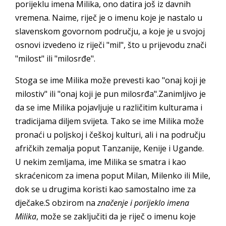
porijeklu imena Milika, ono datira još iz davnih
vremena. Naime, riječ je o imenu koje je nastalo u
slavenskom govornom području, a koje je u svojoj
osnovi izvedeno iz riječi "mil", što u prijevodu znači
"milost" ili "milosrđe".
Stoga se ime Milika može prevesti kao "onaj koji je
milostiv" ili "onaj koji je pun milosrđa".Zanimljivo je
da se ime Milika pojavljuje u različitim kulturama i
tradicijama diljem svijeta. Tako se ime Milika može
pronaći u poljskoj i češkoj kulturi, ali i na području
afričkih zemalja poput Tanzanije, Kenije i Ugande.
U nekim zemljama, ime Milika se smatra i kao
skraćenicom za imena poput Milan, Milenko ili Mile,
dok se u drugima koristi kao samostalno ime za
dječake.S obzirom na
značenje i porijeklo imena
Milika
, može se zaključiti da je riječ o imenu koje