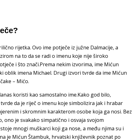
ječe?
ično rijetka. Ovo ime potječe iz južne Dalmacije, a
zirom na to da se radi o imenu koje nije široko
otječe i što znači.Prema nekim izvorima, ime Mićun
i oblik imena Michael. Drugi izvori tvrde da ime Mićun
ečake – Mićo.
anas koristi kao samostalno ime.Kako god bilo,
vrde da je riječ o imenu koje simbolizira jak i hrabar
mjerenim i skromnim karakterom osobe koja ga nosi. Bez
o, ono je svakako simpatično i osvaja svojom
ostoje mnogi muškarci koji ga nose, a među njima su i
ena je Mićun Štambuk, hrvatski književnik poznat po