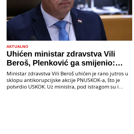
AKTUALNO
Uhićen ministar zdravstva Vili
Beroš, Plenković ga smijenio:
Istraga USKOK-a zbog korupcije
Ministar zdravstva Vili Beroš uhićen je rano jutros u
sklopu antikorupcijske akcije PNUSKOK-a, što je
potvrdio USKOK. Uz ministra, pod istragom su i
nekoliko visokopozicioniranih liječnika, uključujuć