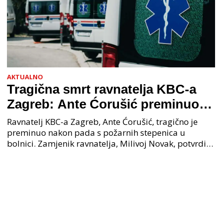
AKTUALNO
Tragična smrt ravnatelja KBC-a
Zagreb: Ante Ćorušić preminuo
nakon pada u bolnici, policija na
Ravnatelj KBC-a Zagreb, Ante Ćorušić, tragično je
mjestu događaja
preminuo nakon pada s požarnih stepenica u
bolnici. Zamjenik ravnatelja, Milivoj Novak, potvrdio
je tužnu vijest o smrti svog kolege. Ministar zdravs