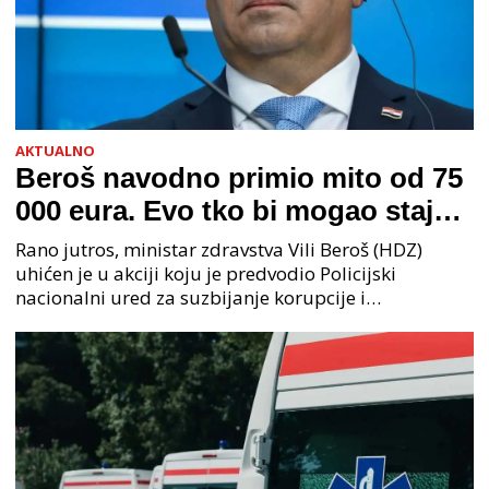
AKTUALNO
Beroš navodno primio mito od 75
000 eura. Evo tko bi mogao stajati
na čelu zločinačkog udruženja
Rano jutros, ministar zdravstva Vili Beroš (HDZ)
uhićen je u akciji koju je predvodio Policijski
nacionalni ured za suzbijanje korupcije i
organiziranog kriminaliteta (PNUSKOK). Prema
priopćenju USKOK